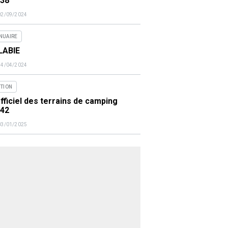
438
02/09/2024
NUAIRE
LABIE
14/04/2024
ITION
fficiel des terrains de camping
442
03/01/2025