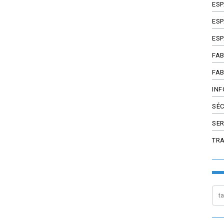
ES
ESP
ESP
FAB
FAB
INF
SÉC
SER
TR