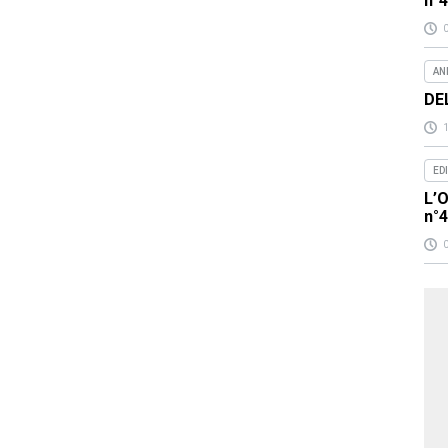
n°
AN
DE
ED
L’O
n°