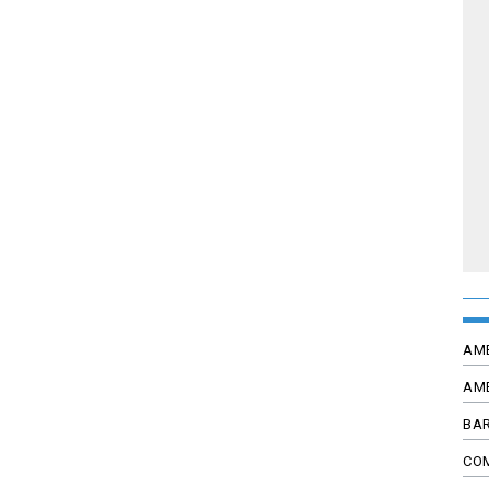
AM
AM
BAR
CO