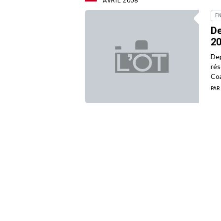
AVRIL 2008
E
De
2
Dep
rés
Coa
PAR