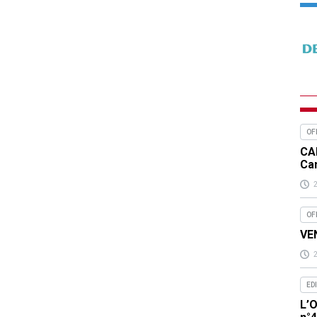
OF
CA
Ca
OF
VEN
ED
L’O