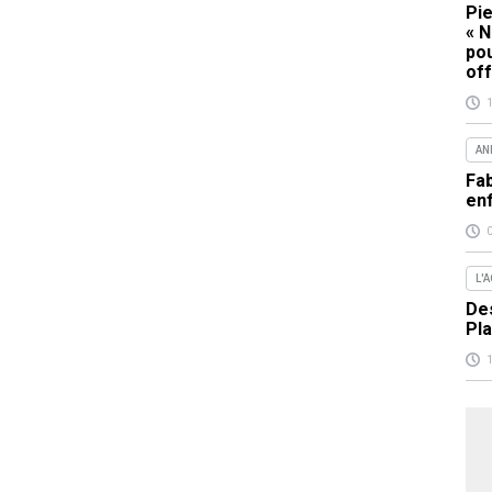
Pie
« N
pou
off
AN
Fab
en
L'
Des
Pla