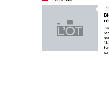
FÉVRIER 2009
C
Bi
ré
Deu
bar
not
Mar
ten
PAR