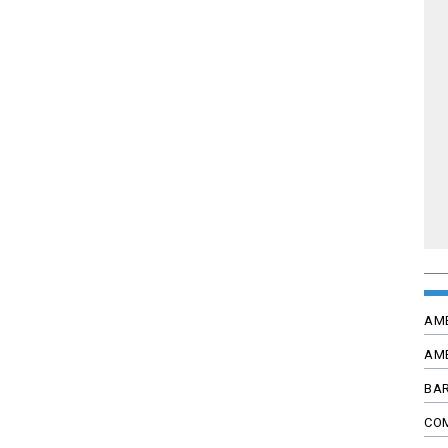
AM
AM
BAR
CO