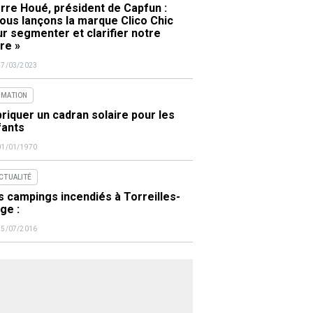
rre Houé, président de Capfun :
ous lançons la marque Clico Chic
r segmenter et clarifier notre
re »
17/03/2023
IMATION
riquer un cadran solaire pour les
fants
01/01/1970
ACTUALITÉ
 campings incendiés à Torreilles-
ge :
15/07/2016