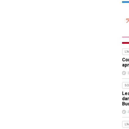
L'
Com
apr
SO
Les
da
Bu
L'