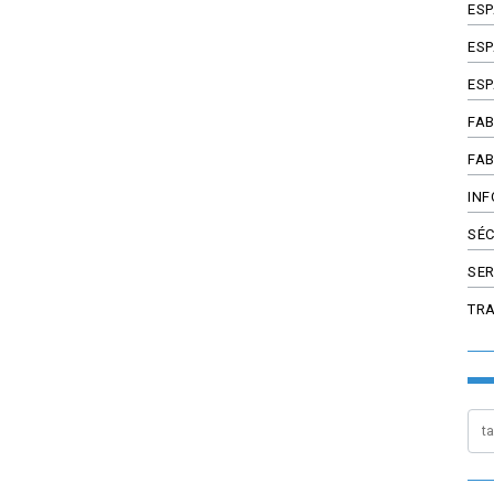
ES
ESP
ESP
FAB
FAB
INF
SÉC
SER
TR