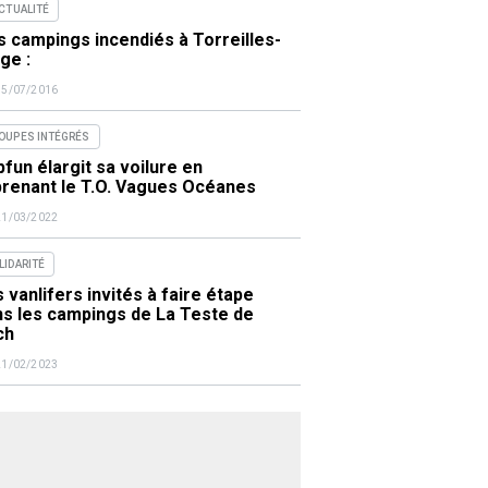
ACTUALITÉ
 campings incendiés à Torreilles-
ge :
15/07/2016
OUPES INTÉGRÉS
fun élargit sa voilure en
prenant le T.O. Vagues Océanes
21/03/2022
LIDARITÉ
 vanlifers invités à faire étape
ns les campings de La Teste de
ch
21/02/2023