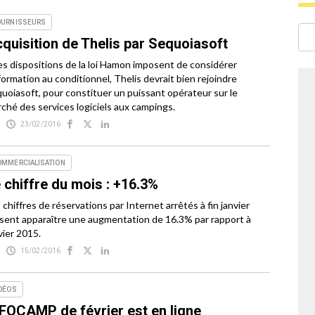
OURNISSEURS
quisition de Thelis par Sequoiasoft
les dispositions de la loi Hamon imposent de considérer
nformation au conditionnel, Thelis devrait bien rejoindre
uoiasoft, pour constituer un puissant opérateur sur le
ché des services logiciels aux campings.
23/02/2016
OMMERCIALISATION
 chiffre du mois : +16.3%
 chiffres de réservations par Internet arrêtés à fin janvier
ssent apparaître une augmentation de 16.3% par rapport à
vier 2015.
15/02/2016
DÉOS
FOCAMP de février est en ligne