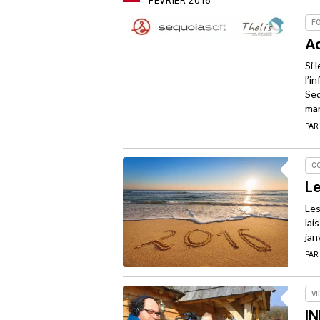
FÉVRIER 2016
F
Ac
Si 
l’i
Seq
mar
PAR
C
Le
Les
lai
jan
PAR
VI
IN