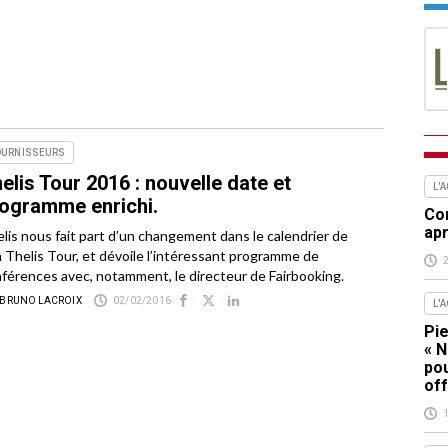
OURNISSEURS
elis Tour 2016 : nouvelle date et
L'
ogramme enrichi.
Com
apr
lis nous fait part d’un changement dans le calendrier de
 Thelis Tour, et dévoile l’intéressant programme de
férences avec, notamment, le directeur de Fairbooking.
 BRUNO LACROIX
02/02/2016
L'
Pie
« N
pou
off