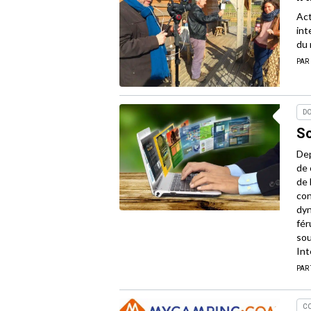
Act
int
du 
PAR
D
So
Dep
de 
de 
con
dyn
fér
sou
Int
PAR
C