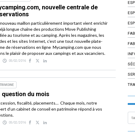
ES
camping.com, nouvelle centrale de
ESP
servations
nouveau maillon particulièrement important vient enrichir
ESP
déjà longue chaîne des productions Move Publishing
FAB
iée au tourisme et au camping. Après les magazines, les
des et les sites Internet, c’est une tout nouvelle plate-
FAB
me de réservations en ligne Mycamping.com que nous
ns le plaisir de proposer aux campings et aux vacanciers.
INF
05/02/2016
SÉC
SER
TR
TRIMOINE
 question du mois
cession, fiscalité, placements… Chaque mois, notre
ert d‘un cabinet de conseil en patrimoine répond à vos
stions.
05/02/2016