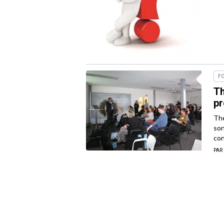
F
Th
pr
The
son
con
PAR