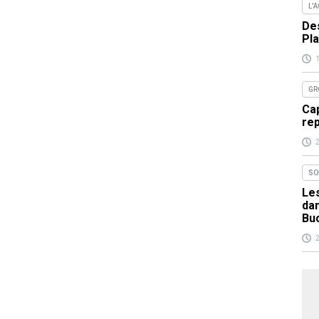
L'
Des
Pla
GR
Cap
re
SO
Les
da
Bu