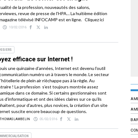
ualité de la profession, nouveautés des salons,
erviewes, revue de presse de l’HPA… La huitième édition
magazine télévisé INFOCAMP est en ligne. Cliquez ici
10/02/2016
OSSIERS
yez efficace sur Internet !
uis une quinzaine d’années, Internet est devenu l’outil
communication numéro un à travers le monde. Le secteur
l’hôtellerie de plein air n’échappe pas à la règle. Au
traire ! La profession s’est toujours montrée assez
amique dans ce domaine. Si certains gestionnaires sont
AM
us d’informatique et ont des idées claires sur ce qu’ils
haitent, pour d’autres, plus novices, la création d’un site
AM
ernet suscite encore beaucoup de questions.
BAR
 THOMAS LAMBELIN
05/02/2016
CO
OMMERCIALISATION