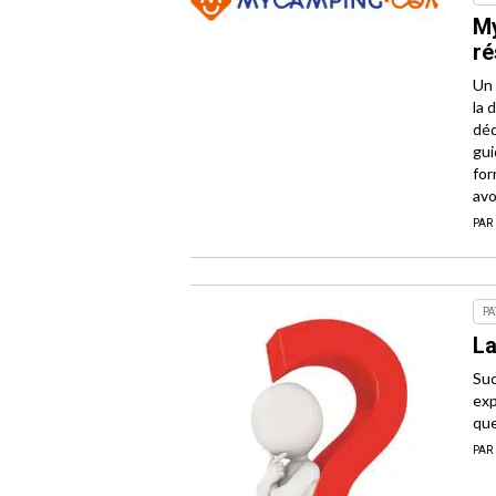
My
ré
Un 
la 
déd
gui
for
avo
PAR
PA
La
Suc
exp
que
PAR