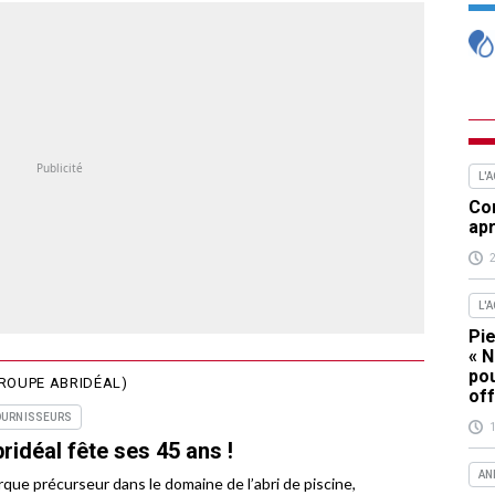
L'
Com
apr
L'
Pie
« N
pou
GROUPE ABRIDÉAL)
off
OURNISSEURS
ridéal fête ses 45 ans !
AN
que précurseur dans le domaine de l’abri de piscine,