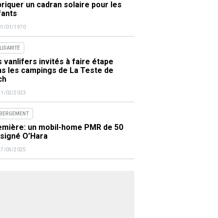
riquer un cadran solaire pour les
fants
01/01/1970
LIDARITÉ
 vanlifers invités à faire étape
ns les campings de La Teste de
ch
21/02/2023
BERGEMENT
emière: un mobil-home PMR de 50
 signé O’Hara
27/05/2025