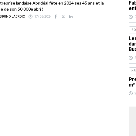
Fab
ntreprise landaise Abridéal fête en 2024 ses 45 ans et la
en
e de son 50 000e abri !
 BRUNO LACROIX
17/06/2024
SO
Les
da
Bu
HÉ
Pr
m²