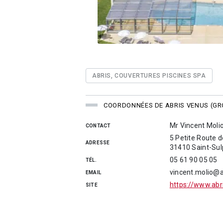
ABRIS, COUVERTURES PISCINES SPA
COORDONNÉES DE ABRIS VENUS (GR
Mr Vincent Moli
CONTACT
5 Petite Route
ADRESSE
31410 Saint-Sul
05 61 90 05 05
TÉL.
vincent.molio@
EMAIL
https://www.abr
SITE