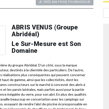
JE CRÉE MA FICHE FOURNISSEUR
ABRIS VENUS (Groupe
Abridéal)
Le Sur-Mesure est Son
Domaine
ière du groupe Abridéal. D’un côté, sous la marque
teur, destinés à la clientèle des particuliers. De l’autre,
es réalisations plus conséquentes qui peuvent concerner
 haut de gamme, ainsi que les collectivités, dont les
ares constructeurs sur le marché à concevoir des abris à
 et les parois latérales, mais parfois aussi pour la partie
arence inégalée du verre, pour son abri. En plus des qualités
ravaille beaucoup en concertation avec les campings sur
s, essayant de rendre l’abri de piscine écoresponsable en
ribuer à l’économie de chauffage ou de traitement de l’eau