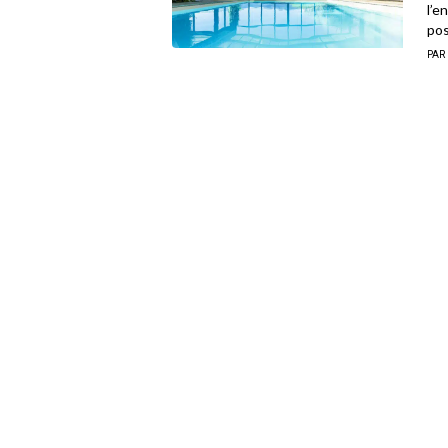
l’e
pos
PAR