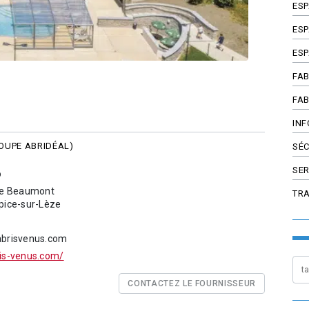
ES
ESP
ESP
FAB
FAB
INF
OUPE ABRIDÉAL)
SÉC
SER
o
 de Beaumont
TR
pice-sur-Lèze
abrisvenus.com
is-venus.com/
CONTACTEZ LE FOURNISSEUR