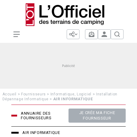
>
>
>
Accueil
Fournisseurs
Informatique, Logiciel
Installation
>
AIR INFORMATIQUE
Dépannage Informatique
JE CRÉE MA FICHE
ANNUAIRE DES
FOURNISSEURS
FOURNISSEUR
AIR INFORMATIQUE