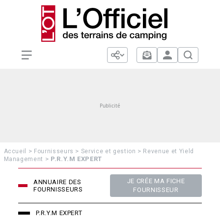
>
>
>
Accueil
Fournisseurs
Service et gestion
Revenue et Yield
>
P.R.Y.M EXPERT
Management
JE CRÉE MA FICHE
ANNUAIRE DES
FOURNISSEURS
FOURNISSEUR
P.R.Y.M EXPERT