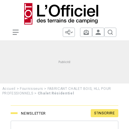
>
>
Accueil
Fournisseurs
FABRICANT CHALET BOIS, HLL POUR
>
Chalet Résidentiel
PROFESSIONNELS
S'INSCRIRE
NEWSLETTER