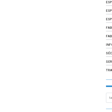
ES
ESP
ESP
FAB
FAB
INF
SÉC
SER
TR