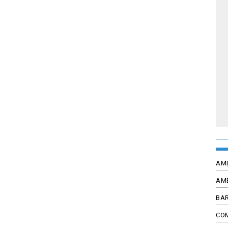
AM
AM
BAR
CO