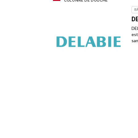
COLONNE DE DOUCHE
BÂ
D
DEL
est
san