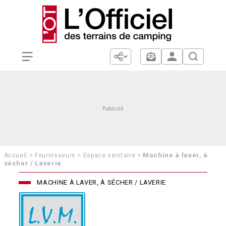
>
>
>
Machine à laver, à
Accueil
Fournisseurs
Espace sanitaire
sécher / Laverie
MACHINE À LAVER, À SÉCHER / LAVERIE