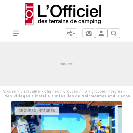
>
>
>
>
Accueil
L'actualité
Chaînes / Groupes / TO
groupes intégrés
Eden Villages s’installe sur les îles de Noirmoutier et d’Oléron
GROUPES INTÉGRÉS