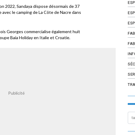
ES
son 2022, Sandaya dispose désormais de 37
 avec le camping de La Côte de Nacre dans
ESP
ESP
nçois Georges commercialise également huit
FAB
upe Baia Holiday en Italie et Croatie.
FAB
INF
SÉC
SER
TR