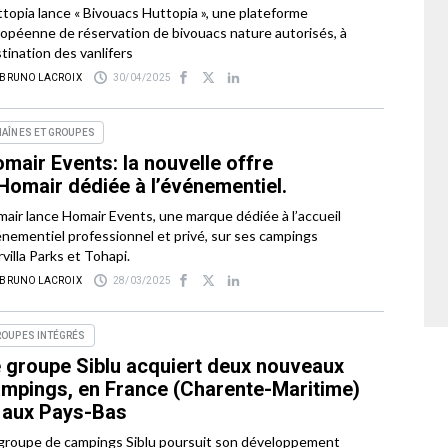
topia lance « Bivouacs Huttopia », une plateforme
opéenne de réservation de bivouacs nature autorisés, à
tination des vanlifers
 BRUNO LACROIX
30/04/2025
AÎNES ET GROUPES
mair Events: la nouvelle offre
Homair dédiée à l’événementiel.
air lance Homair Events, une marque dédiée à l’accueil
nementiel professionnel et privé, sur ses campings
villa Parks et Tohapi.
 BRUNO LACROIX
28/03/2025
ROUPES INTÉGRÉS
 groupe Siblu acquiert deux nouveaux
mpings, en France (Charente-Maritime)
 aux Pays-Bas
groupe de campings Siblu poursuit son développement