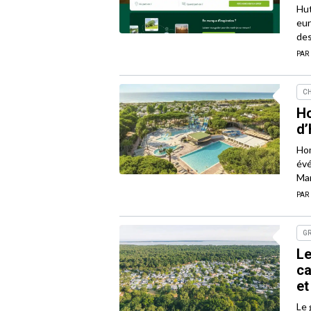
Hut
eur
des
PAR
CH
Ho
d’
Hom
évé
Mar
PAR
G
Le
ca
et
Le 