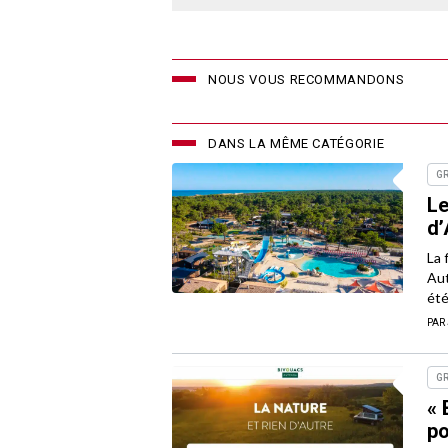
NOUS VOUS RECOMMANDONS
DANS LA MÊME CATÉGORIE
G
Le
d’
La 
Aut
été
PAR
G
« 
po