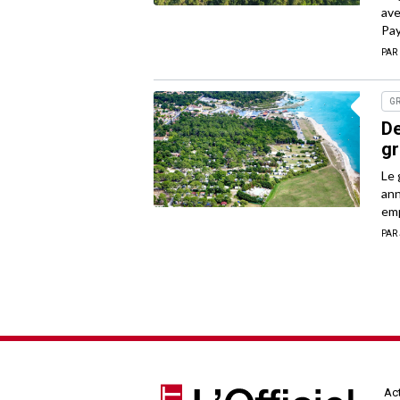
ave
Pay
PAR
G
De
g
Le 
ann
emp
PAR
Act