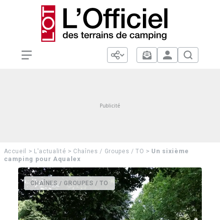
>
>
>
Un sixième
Accueil
L'actualité
Chaînes / Groupes / TO
camping pour Aqualex
CHAÎNES / GROUPES / TO