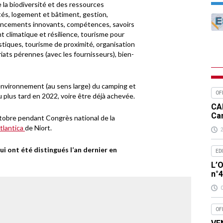
 la biodiversité et des ressources
tés, logement et bâtiment, gestion,
nancements innovants, compétences, savoirs
t climatique et résilience, tourisme pour
stiques, tourisme de proximité, organisation
ats pérennes (avec les fournisseurs), bien-
 l’environnement (au sens large) du camping et
OF
u plus tard en 2022, voire être déjà achevée.
CA
Ca
octobre pendant Congrès national de la
tlantica
de Niort.
ui ont été distingués l’an dernier en
ED
L’O
n°
OF