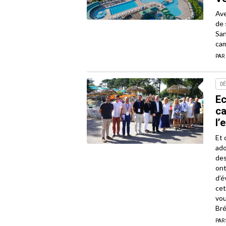
Ave
de 
San
cam
PAR
D
Ec
ca
l’
Et 
ado
des
ont
d’é
cet
vou
Bré
PAR