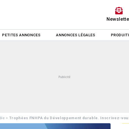
Newslette
PETITES ANNONCES
ANNONCES LÉGALES
PRODUIT
>
Trophées FNHPA du Développement durable. Inscrivez-vous
ble