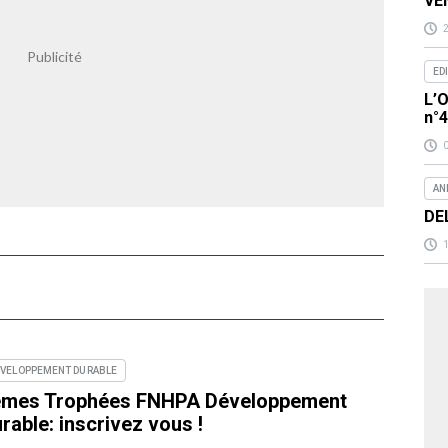
VEN
ED
L’O
n°
AN
DE
ÉVELOPPEMENT DURABLE
èmes Trophées FNHPA Développement
rable: inscrivez vous !