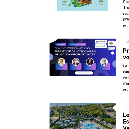
Pou
Tro
réc
pre
PAR
D
Pr
vo
Le 
cam
web
d’é
PAR
CH
Le
Es
Ve