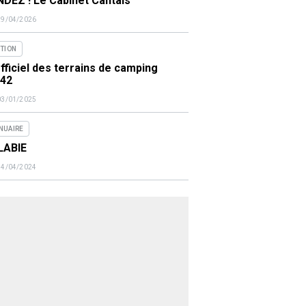
DEZ ! Le Cabinet Cantais
29/04/2026
ITION
fficiel des terrains de camping
442
03/01/2025
NUAIRE
LABIE
14/04/2024