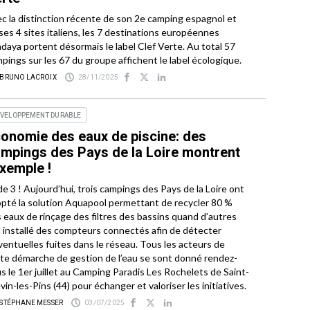
c la distinction récente de son 2e camping espagnol et
ses 4 sites italiens, les 7 destinations européennes
daya portent désormais le label Clef Verte. Au total 57
pings sur les 67 du groupe affichent le label écologique.
 BRUNO LACROIX
28/11/2025
ÉVELOPPEMENT DURABLE
onomie des eaux de piscine: des
mpings des Pays de la Loire montrent
exemple !
de 3 ! Aujourd’hui, trois campings des Pays de la Loire ont
pté la solution Aquapool permettant de recycler 80 %
 eaux de rinçage des filtres des bassins quand d’autres
 installé des compteurs connectés afin de détecter
ventuelles fuites dans le réseau. Tous les acteurs de
te démarche de gestion de l’eau se sont donné rendez-
s le 1er juillet au Camping Paradis Les Rochelets de Saint-
vin-les-Pins (44) pour échanger et valoriser les initiatives.
 STÉPHANE MESSER
03/07/2025