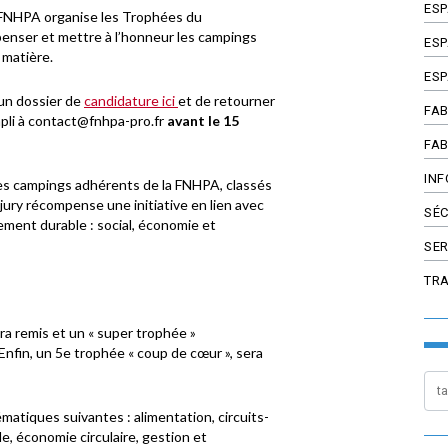
ES
 FNHPA organise les Trophées du
enser et mettre à l’honneur les campings
ESP
a matière.
ESP
r un dossier de
candidature ici
et de retourner
FAB
pli à
contact@fnhpa-pro.fr
avant le 15
FAB
INF
les campings adhérents de la FNHPA, classés
 jury récompense une initiative en lien avec
SÉC
ment durable : social, économie et
SER
TR
 remis et un « super trophée »
 Enfin, un 5e trophée « coup de cœur », sera
ématiques suivantes : alimentation, circuits-
le, économie circulaire, gestion et