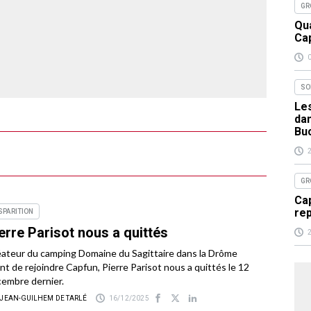
GR
Qu
Ca
SO
Les
da
Bu
GR
Cap
re
SPARITION
erre Parisot nous a quittés
ateur du camping Domaine du Sagittaire dans la Drôme
nt de rejoindre Capfun, Pierre Parisot nous a quittés le 12
embre dernier.
 JEAN-GUILHEM DE TARLÉ
16/12/2025