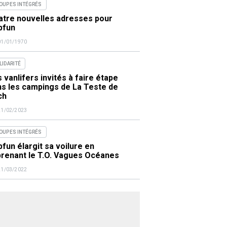
OUPES INTÉGRÉS
atre nouvelles adresses pour
pfun
01/01/1970
LIDARITÉ
 vanlifers invités à faire étape
ns les campings de La Teste de
ch
21/02/2023
OUPES INTÉGRÉS
fun élargit sa voilure en
prenant le T.O. Vagues Océanes
21/03/2022