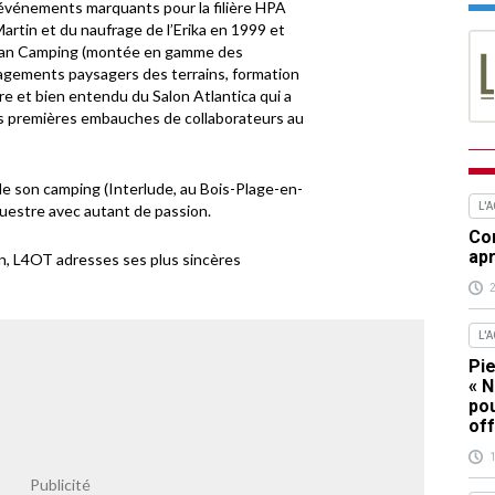
t événements marquants pour la filière HPA
artin et du naufrage de l’Erika en 1999 et
 Plan Camping (montée en gamme des
agements paysagers des terrains, formation
re et bien entendu du Salon Atlantica qui a
es premières embauches de collaborateurs au
de son camping (Interlude, au Bois-Plage-en-
L'
équestre avec autant de passion.
Com
apr
ion, L4OT adresses ses plus sincères
L'
Pie
« N
pou
off