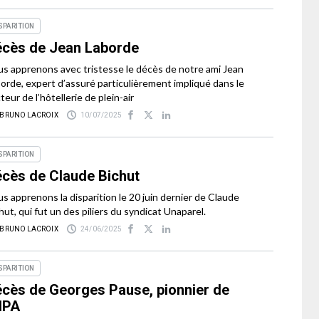
SPARITION
cès de Jean Laborde
s apprenons avec tristesse le décès de notre ami Jean
orde, expert d’assuré particulièrement impliqué dans le
teur de l’hôtellerie de plein-air
 BRUNO LACROIX
10/07/2025
SPARITION
cès de Claude Bichut
s apprenons la disparition le 20 juin dernier de Claude
hut, qui fut un des piliers du syndicat Unaparel.
 BRUNO LACROIX
24/06/2025
SPARITION
cès de Georges Pause, pionnier de
HPA