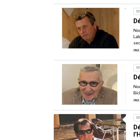
DI
Dé
Nou
Lab
sec
PAR
DI
Dé
Nou
Bic
PAR
DI
Dé
l’