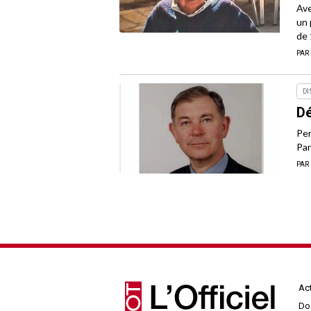
Ave
un 
de 
PAR
DI
Dé
Per
Par
PAR
Act
Do