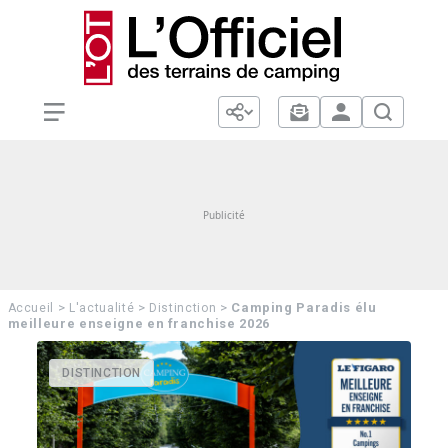
>
>
>
Camping Paradis élu
Accueil
L'actualité
Distinction
meilleure enseigne en franchise 2026
DISTINCTION