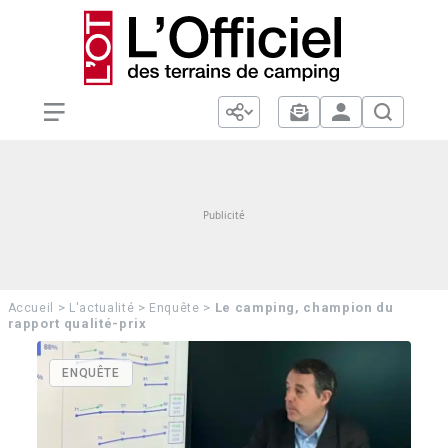
>
>
>
Le camping, champion du
Accueil
L'actualité
Enquête
rapport qualité-prix
ENQUÊTE