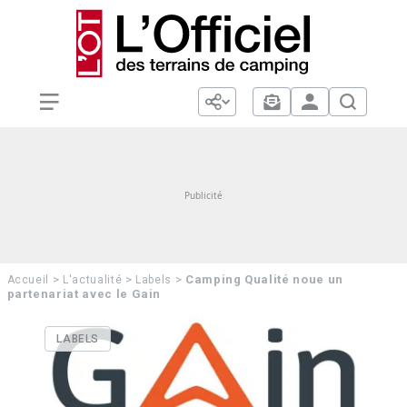
>
>
>
Camping Qualité noue un
Accueil
L'actualité
Labels
partenariat avec le Gain
LABELS