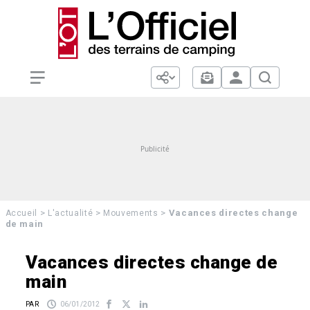
>
>
>
Vacances directes change
Accueil
L'actualité
Mouvements
de main
Vacances directes change de
main
PAR
06/01/2012