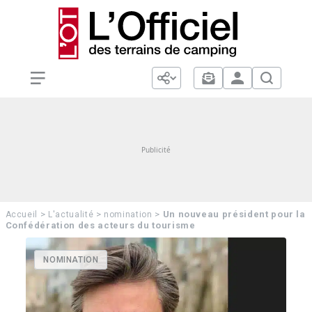
>
>
>
Un nouveau président pour la
Accueil
L'actualité
nomination
Confédération des acteurs du tourisme
NOMINATION