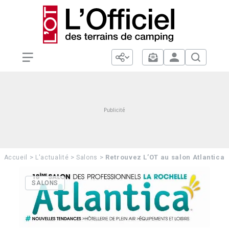
>
>
>
Retrouvez L’OT au salon Atlantica
Accueil
L'actualité
Salons
SALONS