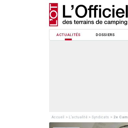
ACTUALITÉS
DOSSIERS
>
>
>
2e Cam
Accueil
L'actualité
Syndicats