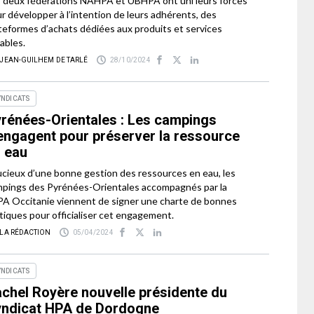
 deux fédérations NAHPA et UBHPA ont uni leurs forces
r développer à l’intention de leurs adhérents, des
teformes d’achats dédiées aux produits et services
ables.
 JEAN-GUILHEM DE TARLÉ
28/10/2024
YNDICATS
rénées-Orientales : Les campings
engagent pour préserver la ressource
 eau
cieux d’une bonne gestion des ressources en eau, les
pings des Pyrénées-Orientales accompagnés par la
A Occitanie viennent de signer une charte de bonnes
tiques pour officialiser cet engagement.
 LA RÉDACTION
05/04/2024
YNDICATS
chel Royère nouvelle présidente du
ndicat HPA de Dordogne