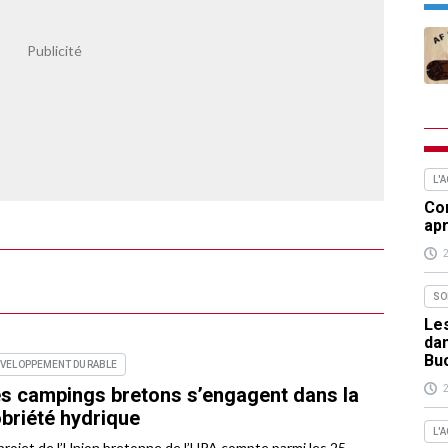
L'
Com
apr
SO
Les
da
Bu
ÉVELOPPEMENT DURABLE
s campings bretons s’engagent dans la
briété hydrique
L'
projet de l’Union bretonne de l’HPA compte parmi les 25