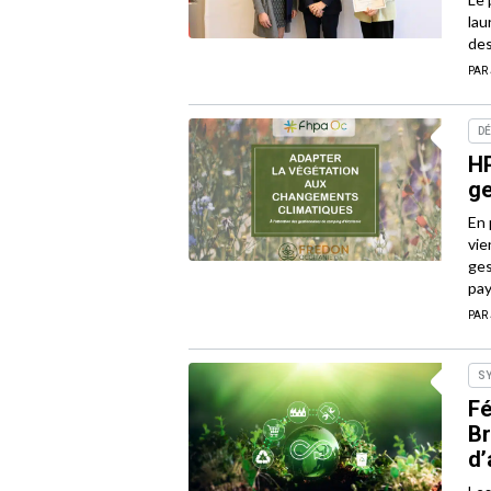
lau
des
PAR
D
HP
ge
En 
vie
ges
pay
PAR
S
Fé
Br
d’