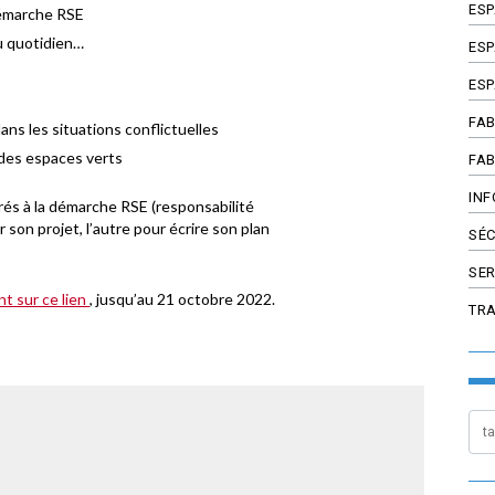
ES
démarche RSE
u quotidien…
ESP
ESP
FAB
ns les situations conflictuelles
 des espaces verts
FAB
INF
rés à la démarche RSE (responsabilité
ir son projet, l’autre pour écrire son plan
SÉC
SER
nt sur ce lien
, jusqu’au 21 octobre 2022.
TR