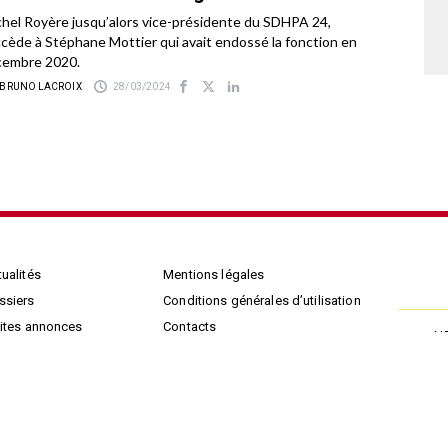
hel Royère jusqu’alors vice-présidente du SDHPA 24,
cède à Stéphane Mottier qui avait endossé la fonction en
cembre 2020.
 BRUNO LACROIX
28/03/2024
ualités
Mentions légales
ssiers
Conditions générales d’utilisation
tites annonces
Contacts
N
nonces légales
Cookies
oduithèque
Plan du site
chives