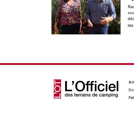
Rac
suc
dé
PAR
Act
Do
Pe
An
Pr
Ar
© 2026 - L'Officiel des terrains de camping