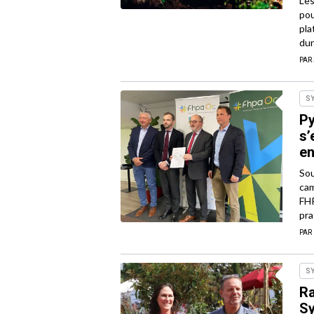
Les
pou
pla
dur
PAR
S
Py
s’
en
Sou
cam
FHP
pra
PAR
S
Ra
Sy