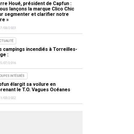
rre Houé, président de Capfun :
ous lançons la marque Clico Chic
r segmenter et clarifier notre
re »
17/03/2023
ACTUALITÉ
 campings incendiés à Torreilles-
ge :
15/07/2016
OUPES INTÉGRÉS
fun élargit sa voilure en
prenant le T.O. Vagues Océanes
21/03/2022