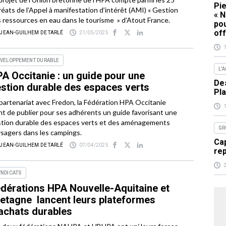
Pie
réats de l’Appel à manifestation d’intérêt (AMI) « Gestion
« N
 ressources en eau dans le tourisme » d’Atout France.
pou
off
 JEAN-GUILHEM DE TARLÉ
21/05/2025
ÉVELOPPEMENT DURABLE
L'
A Occitanie : un guide pour une
Des
stion durable des espaces verts
Pla
partenariat avec Fredon, la Fédération HPA Occitanie
nt de publier pour ses adhérents un guide favorisant une
tion durable des espaces verts et des aménagements
GR
sagers dans les campings.
Cap
 JEAN-GUILHEM DE TARLÉ
07/04/2025
re
YNDICATS
dérations HPA Nouvelle-Aquitaine et
etagne lancent leurs plateformes
achats durables