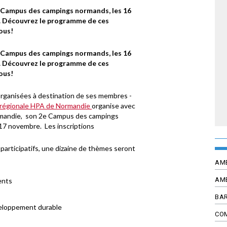
Campus des campings normands, les 16
e. Découvrez le programme de ces
vous!
Campus des campings normands, les 16
e. Découvrez le programme de ces
vous!
organisées à destination de ses membres -
n régionale HPA de Normandie
organise avec
Normandie, son 2e Campus des campings
 17 novembre. Les inscriptions
participatifs, une dizaine de thèmes seront
AM
AM
ents
BAR
veloppement durable
CO