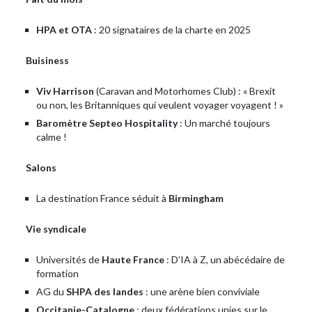
HPA et OTA
: 20 signataires de la charte en 2025
Buisiness
Viv Harrison
(Caravan and Motorhomes Club) : « Brexit
ou non, les Britanniques qui veulent voyager voyagent ! »
Baromètre Septeo Hospitality
: Un marché toujours
calme !
Salons
La destination France séduit à
Birmingham
Vie syndicale
Universités de
Haute France
: D’IA à Z, un abécédaire de
formation
AG du
SHPA des landes
: une arène bien conviviale
Occitanie-Catalogne
: deux fédérations unies sur le