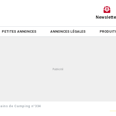
Newslette
PETITES ANNONCES
ANNONCES LÉGALES
PRODUIT
rrains de Camping n°334