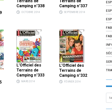
Terrains de
Terrains de
ES
Camping n°338
Camping n°337
ESP
9
OCTOBRE 2014
SEPTEMBRE 2014
ESP
FAB
FAB
INF
SÉC
SER
L’Officiel des
L’Officiel des
Terrains de
Terrains de
TR
Camping n°333
Camping n°332
5
MARS 2014
FÉVRIER 2014