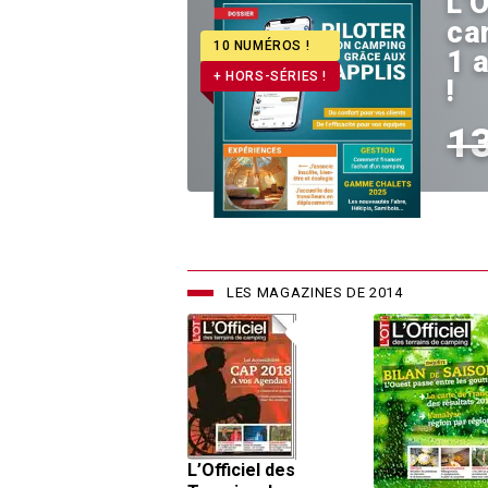
L’O
ca
10 NUMÉROS !
1 
+ HORS-SÉRIES !
!
1
LES MAGAZINES DE 2014
L’Officiel des