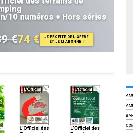
fficiel des terrains de
mping
an/10 numéros + Hors séries
39 €
74 €
JE PROFITE DE L'OFFRE
ET JE M'ABONNE !
AM
AM
BAR
CO
L’Officiel des
L’Officiel des