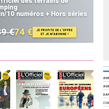
fficiel des terrains de
mping
an/10 numéros + Hors séries
39 €
74 €
JE PROFITE DE L'OFFRE
ET JE M'ABONNE !
AM
AM
BAR
CO