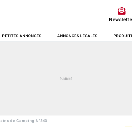
Newslette
PETITES ANNONCES
ANNONCES LÉGALES
PRODUIT
rrains de Camping N°343