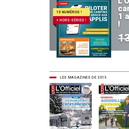
L’O
ca
10 NUMÉROS !
1 
+ HORS-SÉRIES !
!
1
LES MAGAZINES DE 2015