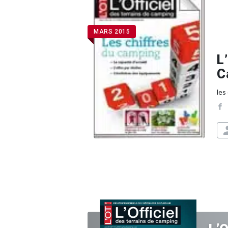
MARS 2015
L
C
les