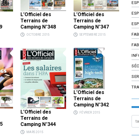
ES
ESP
L’Officiel des
L’Officiel des
Terrains de
Terrains de
ESP
9
Camping N°348
Camping N°347
FAB
OCTOBRE 2015
SEPTEMBRE 2015
FAB
INF
SÉC
SER
TR
L’Officiel des
Terrains de
Camping N°342
L’Officiel des
FÉVRIER 2015
Terrains de
45
Camping N°344
MARS 2015