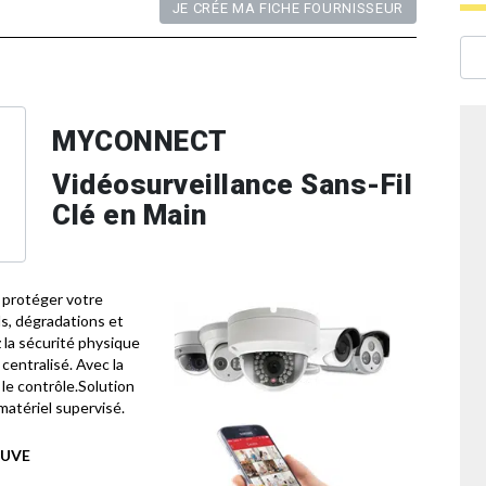
JE CRÉE MA FICHE FOURNISSEUR
MYCONNECT
Vidéosurveillance Sans-Fil
Clé en Main
 protéger votre
ls, dégradations et
ez la sécurité physique
centralisé. Avec la
e contrôle.Solution
 matériel supervisé.
EUVE