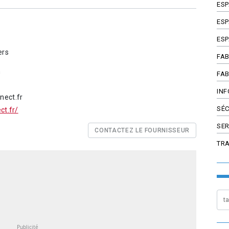
ES
ESP
ESP
ers
FAB
n
FAB
INF
ect.fr
SÉC
ct.fr/
SER
CONTACTEZ LE FOURNISSEUR
TR