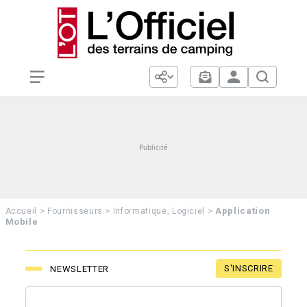
>
>
>
Application
Accueil
Fournisseurs
Informatique, Logiciel
Mobile
S'INSCRIRE
NEWSLETTER