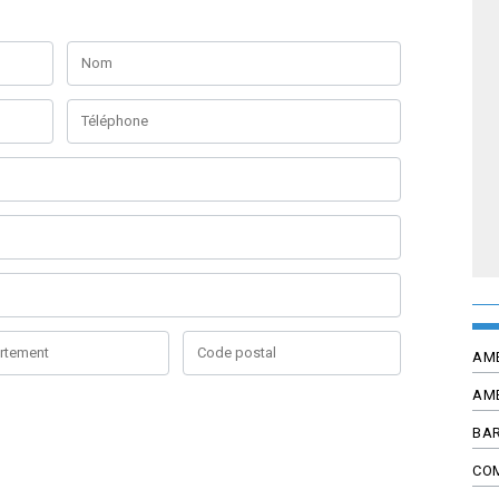
Nom
se
Adresse
AM
AM
BAR
CO