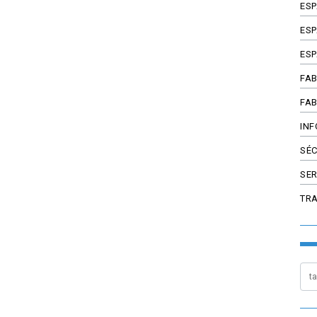
ES
ESP
ESP
FAB
FAB
INF
SÉC
SER
TR