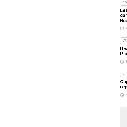
SO
Les
da
Bu
L'
Des
Pla
GR
Cap
re