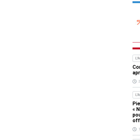
L'
Com
apr
L'
Pie
« N
pou
off