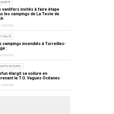
LIDARITÉ
 vanlifers invités à faire étape
ns les campings de La Teste de
ch
21/02/2023
ACTUALITÉ
 campings incendiés à Torreilles-
ge :
15/07/2016
OUPES INTÉGRÉS
fun élargit sa voilure en
prenant le T.O. Vagues Océanes
21/03/2022