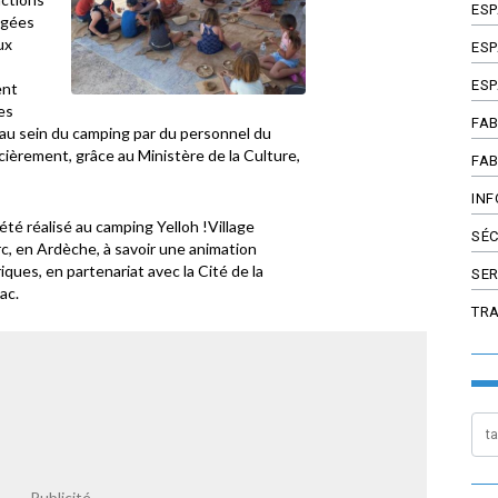
ES
jugées
ux
ESP
ESP
ent
es
FAB
e au sein du camping par du personnel du
cièrement, grâce au Ministère de la Culture,
FAB
INF
été réalisé au camping Yelloh !Village
SÉC
c, en Ardèche, à savoir une animation
iques, en partenariat avec la Cité de la
SER
ac.
TR