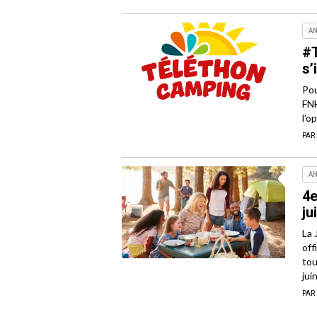
AN
#T
s’
Pou
FNH
l’o
PAR
AN
4e
ju
La 
off
tou
jui
PAR