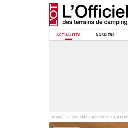
ACTUALITÉS
DOSSIERS
>
>
>
L’Art e
Accueil
L'actualité
Animation