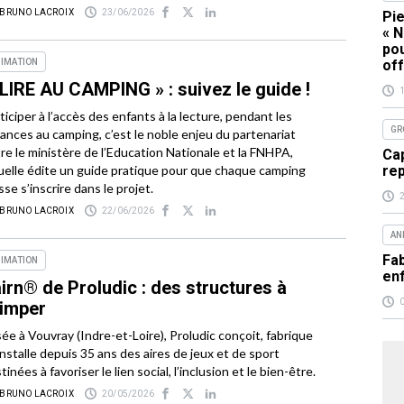
 BRUNO LACROIX
23/06/2026
Pie
« N
pou
off
IMATION
LIRE AU CAMPING » : suivez le guide !
ticiper à l’accès des enfants à la lecture, pendant les
GR
ances au camping, c’est le noble enjeu du partenariat
re le ministère de l’Education Nationale et la FNHPA,
Cap
re
uelle édite un guide pratique pour que chaque camping
sse s’inscrire dans le projet.
 BRUNO LACROIX
22/06/2026
AN
Fab
IMATION
en
irn® de Proludic : des structures à
imper
ée à Vouvray (Indre-et-Loire), Proludic conçoit, fabrique
installe depuis 35 ans des aires de jeux et de sport
tinées à favoriser le lien social, l’inclusion et le bien-être.
 BRUNO LACROIX
20/05/2026