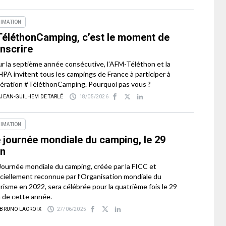
IMATION
éléthonCamping, c’est le moment de
inscrire
r la septième année consécutive, l’AFM-Téléthon et la
PA invitent tous les campings de France à participer à
pération #TéléthonCamping. Pourquoi pas vous ?
 JEAN-GUILHEM DE TARLÉ
18/05/2026
IMATION
 journée mondiale du camping, le 29
in
Journée mondiale du camping, créée par la FICC et
iciellement reconnue par l’Organisation mondiale du
risme en 2022, sera célébrée pour la quatrième fois le 29
n de cette année.
 BRUNO LACROIX
27/06/2025