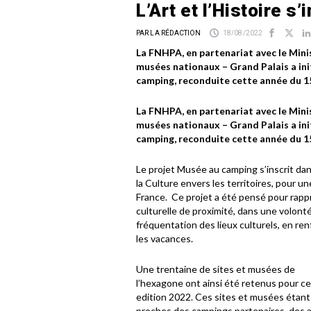
L’Art et l’Histoire s
PAR LA RÉDACTION
18/08/2022
La FNHPA, en partenariat avec le Mini
musées nationaux – Grand Palais a init
camping, reconduite cette année du 15
La FNHPA, en partenariat avec le Mini
musées nationaux – Grand Palais a init
camping, reconduite cette année du 15
Le projet Musée au camping s’inscrit da
la Culture envers les territoires, pour un
France. Ce projet a été pensé pour rappr
culturelle de proximité, dans une volont
fréquentation des lieux culturels, en ren
les vacances.
Une trentaine de sites et musées de
l’hexagone ont ainsi été retenus pour c
edition 2022. Ces sites et musées étant
proches des campings partenaires, des 