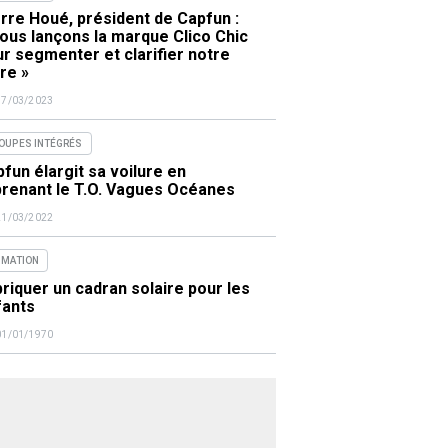
rre Houé, président de Capfun :
ous lançons la marque Clico Chic
r segmenter et clarifier notre
re »
17/03/2023
OUPES INTÉGRÉS
fun élargit sa voilure en
prenant le T.O. Vagues Océanes
21/03/2022
IMATION
riquer un cadran solaire pour les
fants
01/01/1970