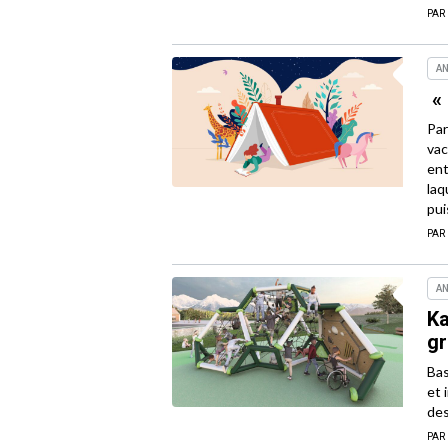
PAR
AN
« 
Par
vac
ent
laq
pui
PAR
AN
Ka
gr
Bas
et 
des
PAR