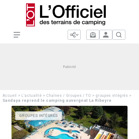
>
>
>
>
Accueil
L'actualité
Chaînes / Groupes / TO
groupes intégrés
Sandaya reprend le camping auvergnat La Ribeyre
GROUPES INTÉGRÉS