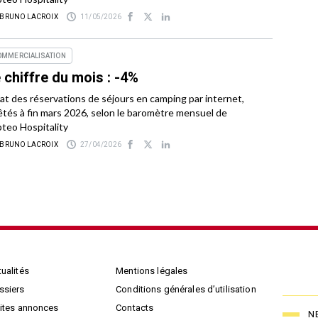
 BRUNO LACROIX
11/05/2026
OMMERCIALISATION
 chiffre du mois : -4%
tat des réservations de séjours en camping par internet,
êtés à fin mars 2026, selon le baromètre mensuel de
teo Hospitality
 BRUNO LACROIX
27/04/2026
ualités
Mentions légales
ssiers
Conditions générales d’utilisation
tites annonces
Contacts
N