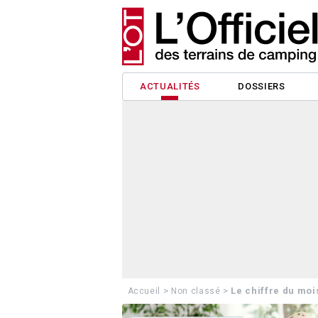
ACTUALITÉS
DOSSIERS
>
>
Le chiffre du moi
Accueil
Non classé