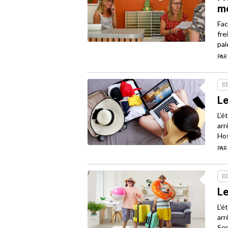
me
Fac
fre
pai
PAR
C
Le
L’é
arr
Hos
PAR
C
Le
L’é
arr
Sep