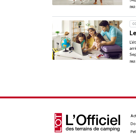
PAR
C
Le
L’é
arr
Sep
PAR
Act
Do
Pe