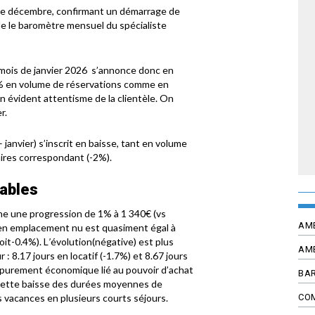
e de décembre, confirmant un démarrage de
èle le baromètre mensuel du spécialiste
 mois de janvier 2026 s’annonce donc en
 -5% en volume de réservations comme en
’un évident attentisme de la clientèle. On
r.
 janvier) s’inscrit en baisse, tant en volume
aires correspondant (-2%).
tables
fiche une progression de 1% à 1 340€ (vs
AM
oyen emplacement nu est quasiment égal à
oit-0.4%). L
’
évolution(négative) est plus
AM
 8.17 jours en locatif (-1.7%) et 8.67 jours
 purement économique lié au pouvoir d’achat
BAR
cette baisse des durées moyennes de
CO
 vacances en plusieurs courts séjours.