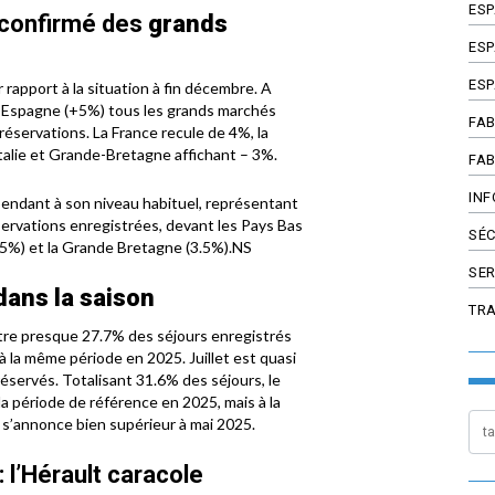
ES
confirmé
des
grands
ESP
ESP
rapport à la situation à fin décembre. A
l’ Espagne (+5%) tous les grands marchés
FAB
éservations. La France recule de 4%, la
talie et Grande-Bretagne affichant – 3%.
FAB
INF
ependant à son niveau habituel, représentant
ervations enregistrées, devant les Pays Bas
SÉC
(5.5%) et la Grande Bretagne (3.5%).NS
SER
dans la saison
TR
ntre presque 27.7% des séjours enregistrés
’à la même période en 2025. Juillet est quasi
éservés. Totalisant 31.6% des séjours, le
c la période de référence en 2025, mais à la
s’annonce bien supérieur à mai 2025.
 l’Hérault caracole