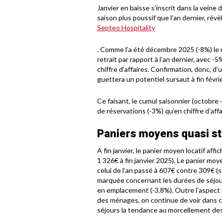
Janvier en baisse s’inscrit dans la vein
saison plus poussif que l’an dernier, rév
Septeo
Hospitality
. Comme l’a été décembre 2025 (-8%) le
retrait par rapport à l’an dernier, avec
chiffre d’affaires. Confirmation, donc, d
guettera un potentiel sursaut à fin févrie
Ce faisant, le cumul saisonnier (octobre –
de réservations (-3%) qu’en chiffre d’aff
Paniers moyens quasi s
A fin janvier, le panier moyen locatif af
1 326€ à fin janvier 2025). Le panier m
celui de l’an passé à 607€ contre 309€ (s
marquée concernant les durées de séjour :
en emplacement (-3.8%). Outre l’aspect
des ménages, on continue de voir dans 
séjours la tendance au morcellement des