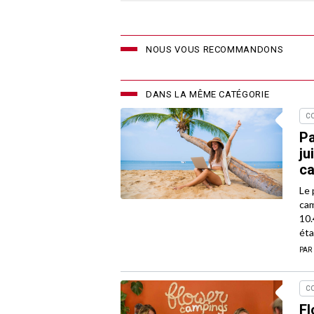
NOUS VOUS RECOMMANDONS
DANS LA MÊME CATÉGORIE
C
Pa
ju
ca
Le 
cam
10.
éta
PAR
C
Fl