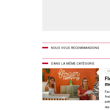
NOUS VOUS RECOMMANDONS
DANS LA MÊME CATÉGORIE
C
Fl
me
Fac
fre
pai
PAR