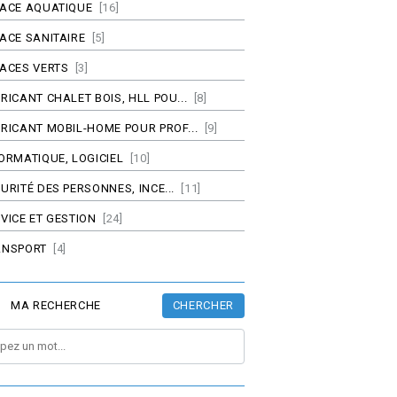
PACE AQUATIQUE
[16]
ACE SANITAIRE
[5]
ACES VERTS
[3]
RICANT CHALET BOIS, HLL POU...
[8]
RICANT MOBIL-HOME POUR PROF...
[9]
ORMATIQUE, LOGICIEL
[10]
URITÉ DES PERSONNES, INCE...
[11]
VICE ET GESTION
[24]
ANSPORT
[4]
CHERCHER
MA RECHERCHE