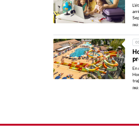
L’é
arr
Sep
PAR
C
Ho
pr
En 
Hom
tra
PAR