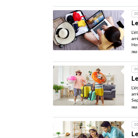
C
Le
L’é
arr
Hos
PAR
C
Le
L’é
arr
Sep
PAR
C
Le