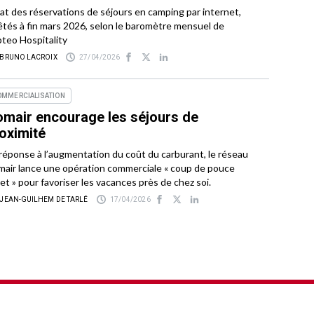
tat des réservations de séjours en camping par internet,
êtés à fin mars 2026, selon le baromètre mensuel de
teo Hospitality
 BRUNO LACROIX
27/04/2026
OMMERCIALISATION
mair encourage les séjours de
oximité
réponse à l’augmentation du coût du carburant, le réseau
air lance une opération commerciale « coup de pouce
jet » pour favoriser les vacances près de chez soi.
 JEAN-GUILHEM DE TARLÉ
17/04/2026