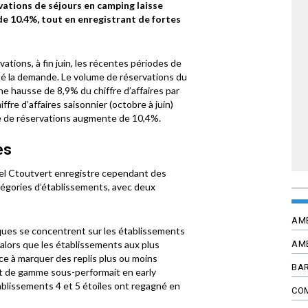
ations de séjours en camping laisse
e 10.4%, tout en enregistrant de fortes
vations, à fin juin, les récentes périodes de
cté la demande. Le volume de réservations du
ne hausse de 8,9% du chiffre d’affaires par
hiffre d’affaires saisonnier (octobre à juin)
e de réservations augmente de 10,4%.
es
panel Ctoutvert enregistre cependant des
tégories d’établissements, avec deux
AM
miques se concentrent sur les établissements
AM
 alors que les établissements aux plus
e à marquer des replis plus ou moins
BAR
haut de gamme sous-performait en early
tablissements 4 et 5 étoiles ont regagné en
CO