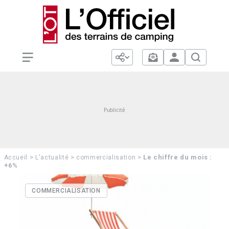
>
>
>
Le chiffre du mois :
Accueil
L'actualité
commercialisation
+6%
COMMERCIALISATION