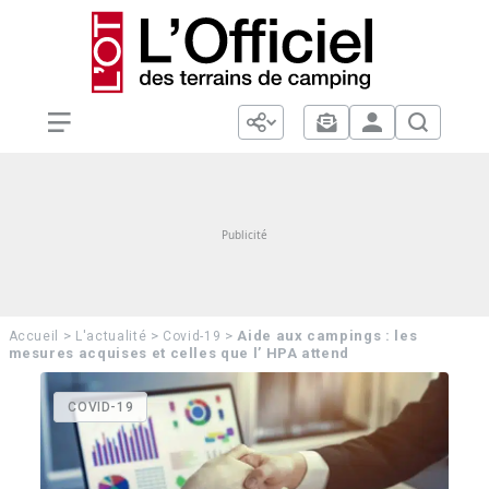
>
>
>
Aide aux campings : les
Accueil
L'actualité
Covid-19
mesures acquises et celles que l’ HPA attend
COVID-19