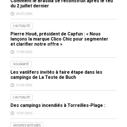
Comment le Brasilia se reconstruit après le feu
du 2 juillet dernier
24/07/2026
L'ACTUALITÉ
Pierre Houé, président de Capfun : « Nous
lançons la marque Clico Chic pour segmenter
et clarifier notre offre »
17/03/2023
SOLIDARITÉ
Les vanlifers invités à faire étape dans les
campings de La Teste de Buch
21/02/2023
L'ACTUALITÉ
Des campings incendiés à Torreilles-Plage :
15/07/2016
GROUPES INTÉGRÉS