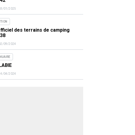
442
03/01/2025
ITION
fficiel des terrains de camping
438
02/09/2024
NUAIRE
LABIE
14/04/2024