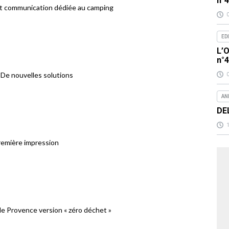
n°
et communication dédiée au camping
ED
L’O
n°
 nouvelles solutions
AN
DE
première impression
de Provence version « zéro déchet »