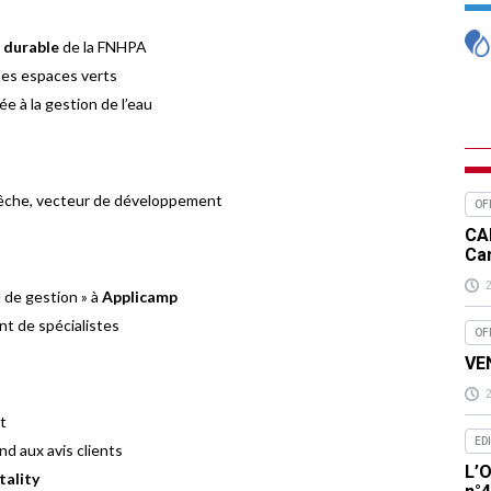
 durable
de la FNHPA
des espaces verts
e à la gestion de l’eau
pêche, vecteur de développement
OF
CA
Ca
l de gestion » à
Applicamp
t de spécialistes
OF
VEN
t
ED
pond aux avis clients
L’O
tality