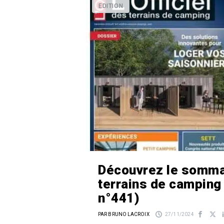
EDITION
Découvrez le sommai
terrains de campin
n°441)
PAR BRUNO LACROIX
27/11/2024