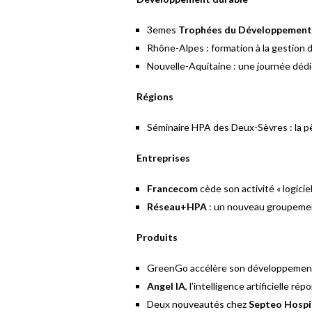
3emes
Trophées du Développement
Rhône-Alpes : formation à la gestion 
Nouvelle-Aquitaine : une journée dédié
Régions
Séminaire HPA des Deux-Sèvres : la 
Entreprises
Francecom
cède son activité « logicie
Réseau+HPA
: un nouveau groupemen
Produits
GreenGo accélère son développemen
Angel IA
, l’intelligence artificielle ré
Deux nouveautés chez
Septeo Hospi