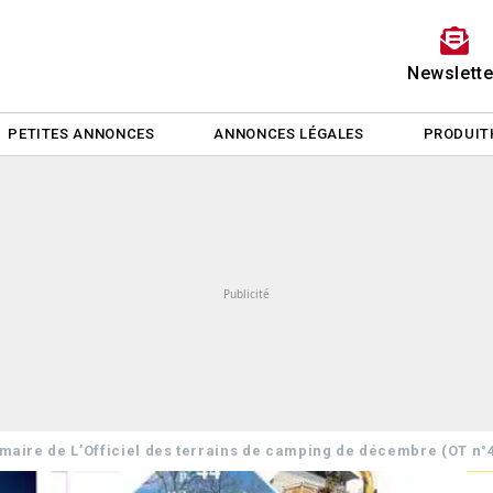
Newslette
PETITES ANNONCES
ANNONCES LÉGALES
PRODUIT
aire de L’Officiel des terrains de camping de décembre (OT n°