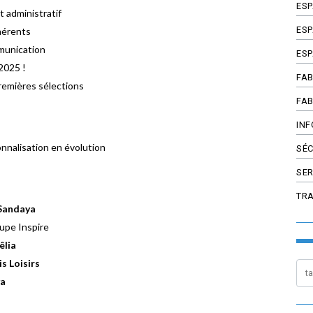
ES
 administratif
ESP
hérents
unication
ESP
2025 !
FAB
premières sélections
FAB
INF
onnalisation en évolution
SÉC
SER
TR
Sandaya
upe Inspire
êlia
s Loisirs
a