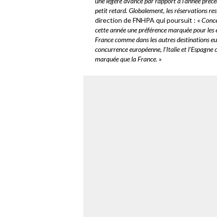
une légère avance par rapport à l’année précé
petit retard. Globalement, les réservations rest
direction de FNHPA qui poursuit : «
Conce
cette année une préférence marquée pour les 
France comme dans les autres destinations eur
concurrence européenne, l’Italie et l’Espagne 
marquée que la France.
»