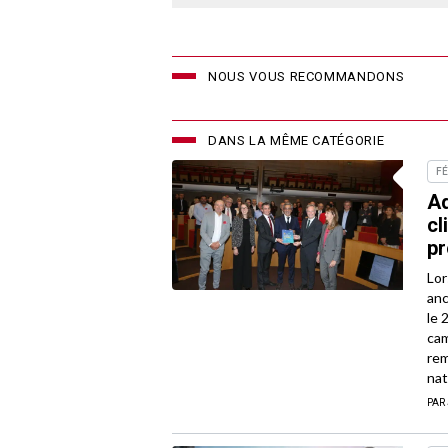
NOUS VOUS RECOMMANDONS
DANS LA MÊME CATÉGORIE
FÉ
Ad
cl
pr
Lor
anc
le 
cam
rem
nat
PAR