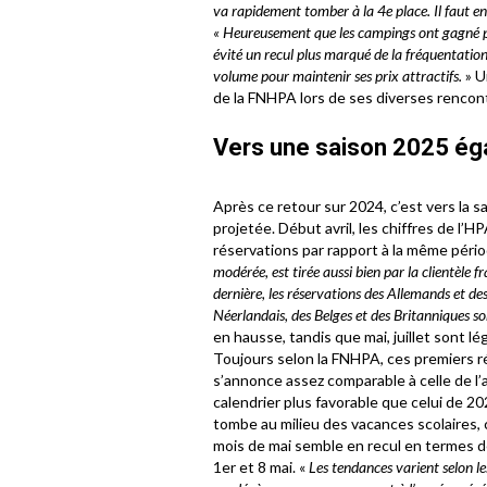
va rapidement tomber à la 4e place. Il faut en
« Heureusement que les campings ont gagné prè
évité un recul plus marqué de la fréquentation
volume pour maintenir ses prix attractifs.
» U
de la FNHPA lors de ses diverses rencontr
Vers une saison 2025 ég
Après ce retour sur 2024, c’est vers la s
projetée. Début avril, les chiffres de l’
réservations par rapport à la même péri
modérée, est tirée aussi bien par la clientèle f
dernière, les réservations des Allemands et des
Néerlandais, des Belges et des Britanniques so
en hausse, tandis que mai, juillet sont l
Toujours selon la FNHPA, ces premiers r
s’annonce assez comparable à celle de l’a
calendrier plus favorable que celui de 2
tombe au milieu des vacances scolaires, ce
mois de mai semble en recul en termes d
1er et 8 mai. «
Les tendances varient selon le