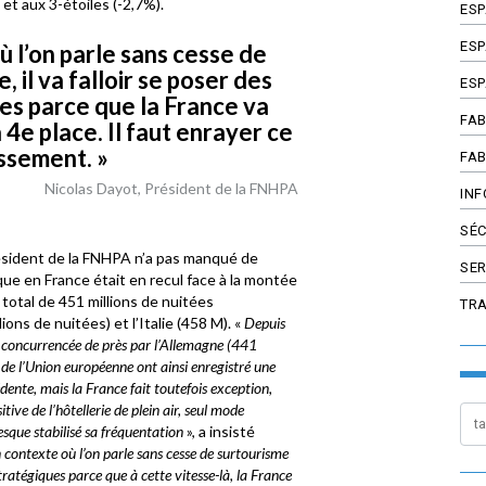
 et aux 3-étoiles (-2,7%).
ES
ESP
ù l’on parle sans cesse de
 il va falloir se poser des
ESP
es parce que la France va
FAB
4e place. Il faut enrayer ce
ssement. »
FAB
Nicolas Dayot, Président de la FNHPA
INF
SÉC
résident de la FNHPA n’a pas manqué de
SER
que en France était en recul face à la montée
total de 451 millions de nuitées
TR
ions de nuitées) et l’Italie (458 M). «
Depuis
, concurrencée de près par l’Allemagne (441
 de l’Union européenne ont ainsi enregistré une
dente, mais la France fait toutefois exception,
ive de l’hôtellerie de plein air, seul mode
esque stabilisé sa fréquentation
», a insisté
contexte où l’on parle sans cesse de surtourisme
stratégiques parce que à cette vitesse-là, la France