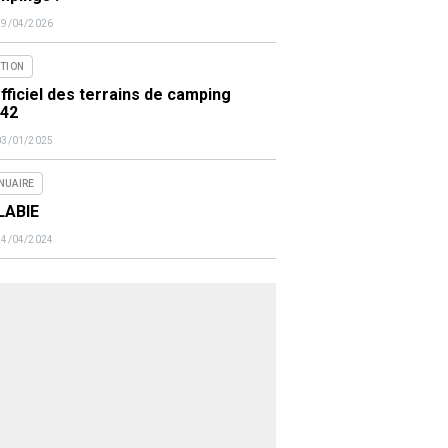
29/04/2026
ITION
fficiel des terrains de camping
442
03/01/2025
NUAIRE
LABIE
14/04/2024