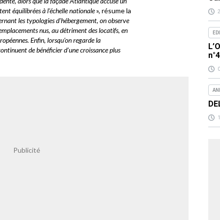
dente, alors que la façade Atlantique accuse un
ent équilibrées à l’échelle nationale
», résume la
rnant les typologies d’hébergement, on observe
emplacements nus, au détriment des locatifs, en
ED
opéennes. Enfin, lorsqu’on regarde la
L’O
continuent de bénéficier d’une croissance plus
n°
AN
DE