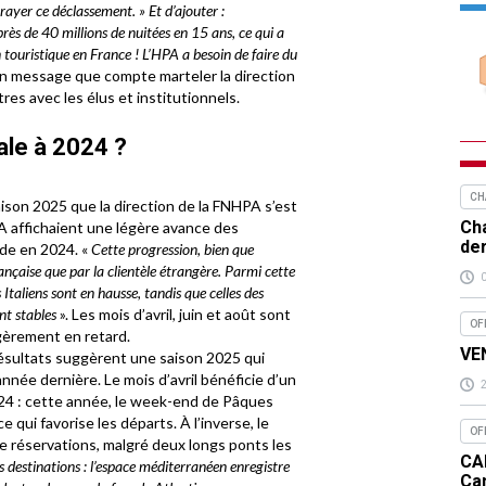
rayer ce déclassement. » Et d’ajouter :
s de 40 millions de nuitées en 15 ans, ce qui a
 touristique en France ! L’HPA a besoin de faire du
n message que compte marteler la direction
es avec les élus et institutionnels.
ale à 2024 ?
CH
aison 2025 que la direction de la FNHPA s’est
Cha
HPA affichaient une légère avance des
de
ode en 2024. «
Cette progression, bien que
rançaise que par la clientèle étrangère. Parmi cette
 Italiens sont en hausse, tandis que celles des
nt stables
». Les mois d’avril, juin et août sont
OF
égèrement en retard.
VEN
ésultats suggèrent une saison 2025 qui
nnée dernière. Le mois d’avril bénéficie d’un
024 : cette année, le week-end de Pâques
 qui favorise les départs. À l’inverse, le
OF
e réservations, malgré deux longs ponts les
CA
s destinations : l’espace méditerranéen enregistre
Ca