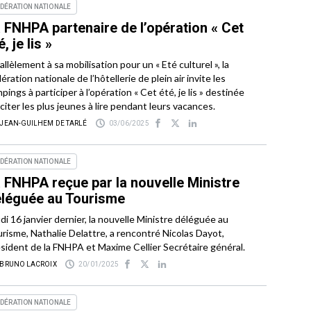
DÉRATION NATIONALE
 FNHPA partenaire de l’opération « Cet
é, je lis »
allèlement à sa mobilisation pour un « Eté culturel », la
ération nationale de l’hôtellerie de plein air invite les
pings à participer à l’opération « Cet été, je lis » destinée
nciter les plus jeunes à lire pendant leurs vacances.
 JEAN-GUILHEM DE TARLÉ
03/06/2025
DÉRATION NATIONALE
 FNHPA reçue par la nouvelle Ministre
léguée au Tourisme
di 16 janvier dernier, la nouvelle Ministre déléguée au
risme, Nathalie Delattre, a rencontré Nicolas Dayot,
sident de la FNHPA et Maxime Cellier Secrétaire général.
 BRUNO LACROIX
20/01/2025
DÉRATION NATIONALE