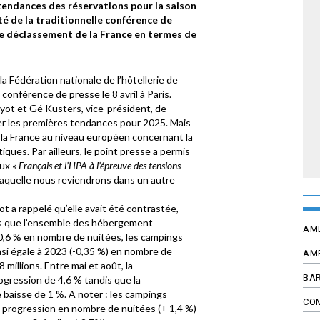
tendances des réservations pour la saison
té de la traditionnelle conférence de
le déclassement de la France en termes de
a Fédération nationale de l’hôtellerie de
 conférence de presse le 8 avril à Paris.
yot et Gé Kusters, vice-président, de
ter les premières tendances pour 2025. Mais
 la France au niveau européen concernant la
ues. Par ailleurs, le point presse a permis
ux «
Français et l’HPA à l’épreuve des tensions
laquelle nous reviendrons dans un autre
t a rappelé qu’elle avait été contrastée,
ors que l’ensemble des hébergement
AM
 0,6 % en nombre de nuitées, les campings
asi égale à 2023 (-0,35 %) en nombre de
AM
millions. Entre mai et août, la
BAR
gression de 4,6 % tandis que la
 baisse de 1 %. A noter : les campings
CO
e progression en nombre de nuitées (+ 1,4 %)