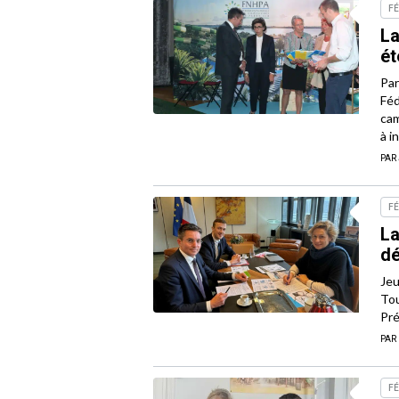
FÉ
La
ét
Par
Féd
cam
à i
PAR
FÉ
La
dé
Jeu
Tou
Pré
PAR
FÉ