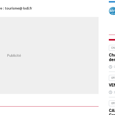
 : tourisme@ lodi.fr
CH
Cha
de
OF
VEN
OF
CA