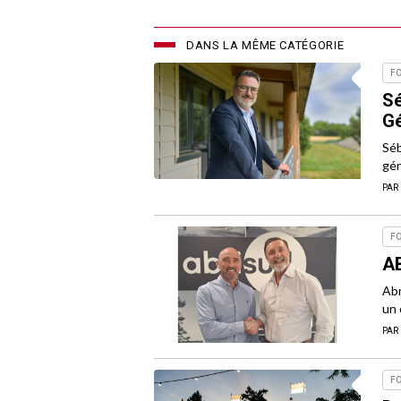
DANS LA MÊME CATÉGORIE
F
Sé
Gé
Séb
gén
PAR
F
AB
Abr
un 
PAR
F