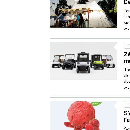
De
L’e
l’a
spé
PAR
F
Zé
mo
Tro
éle
dés
PAR
F
SY
l’
Ave