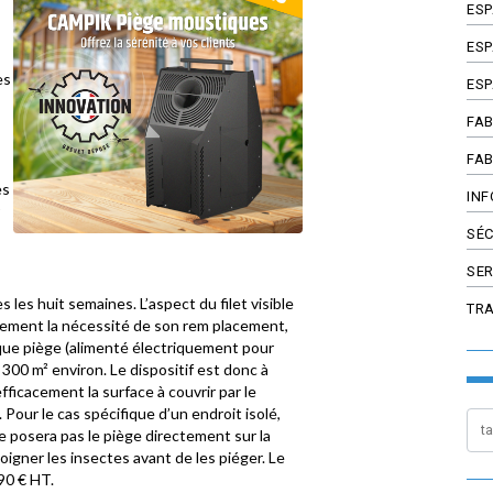
ES
ESP
es
ESP
FAB
FAB
es
INF
SÉC
SER
 les huit semaines. L’aspect du filet visible
TR
rement la nécessité de son rem placement,
que piège (alimenté électriquement pour
 300 m² environ. Le dispositif est donc à
fficacement la surface à couvrir par le
 Pour le cas spécifique d’un endroit isolé,
 posera pas le piège directement sur la
loigner les insectes avant de les piéger. Le
590 € HT.