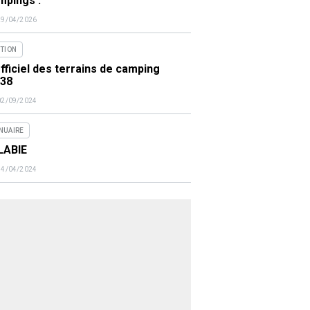
mpings :
29/04/2026
ITION
fficiel des terrains de camping
438
02/09/2024
NUAIRE
LABIE
14/04/2024