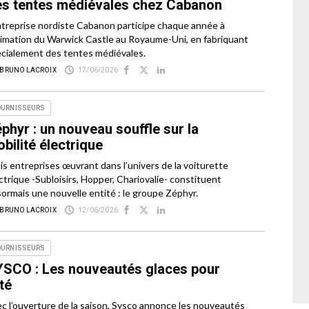
s tentes médiévales chez Cabanon
ntreprise nordiste Cabanon participe chaque année à
nimation du Warwick Castle au Royaume-Uni, en fabriquant
cialement des tentes médiévales.
 BRUNO LACROIX
17/06/2026
OURNISSEURS
phyr : un nouveau souffle sur la
bilité électrique
is entreprises œuvrant dans l’univers de la voiturette
ctrique -Subloisirs, Hopper, Chariovalie- constituent
ormais une nouvelle entité : le groupe Zéphyr.
 BRUNO LACROIX
12/06/2026
OURNISSEURS
SCO : Les nouveautés glaces pour
été
c l’ouverture de la saison, Sysco annonce les nouveautés