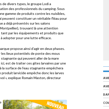
s de divers types, le groupe Lodi a
ation des professionnels du camping. Sous
ne gamme de produits contre les nuisibles,
 peuvent constituer un véritable fléau pour
ue a déjà présentés sur les salons
(Montpellier), trouvant là une attention
 tant par les équipements et produits que
s à adopter pour une lutte efficace.
marque propose ainsi d’agir en deux phases.
er les lieux potentiels de ponte des mous
 stagnante qui peuvent aller de la mare
ici, est de traiter ces gites larvaires par une
 à la surface de l’eau stagnante empêchera
Ce produit larvicide empêche donc les larves
nvol », explique Romain Maston, directeur
AM
AM
BAR
e
CO