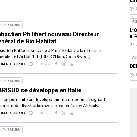
Ca
ED
OURNISSEURS
L’O
bastien Philibert nouveau Directeur
n°
néral de Bio Habitat
astien Philibert succède à Patrick Mahé à la direction
érale de Bio Habitat (IRM, O’Hara, Coco Sweet).
AN
 BRUNO LACROIX
26/06/2026
DE
OURNISSEURS
RISUD se développe en Italie
isud poursuit son développement européen en signant
contrat de distribution avec le leader italien Abritaly.
 BRUNO LACROIX
22/06/2026
OURNISSEURS