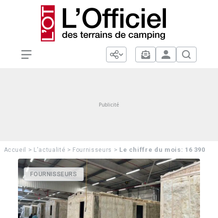
>
>
>
Le chiffre du mois: 16 390
Accueil
L'actualité
Fournisseurs
FOURNISSEURS