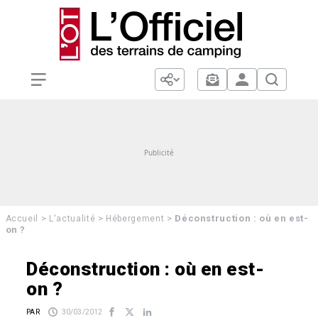
>
>
>
Déconstruction : où en est-
Accueil
L'actualité
Hébergement
on ?
Déconstruction : où en est-
on ?
PAR
30/03/2012