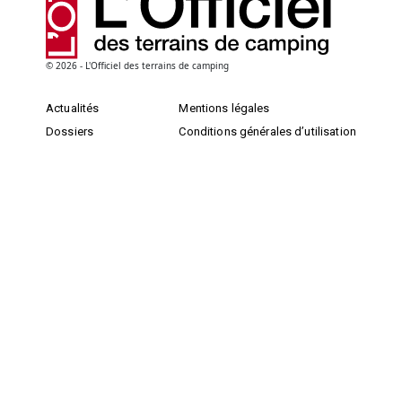
© 2026 - L'Officiel des terrains de camping
Actualités
Mentions légales
Dossiers
Conditions générales d’utilisation
Petites annonces
Contacts
Annonces légales
Cookies
Produithèque
Plan du site
Archives
S'INSCRIRE
NEWSLETTER