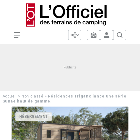
>
>
Résidences Trigano lance une série
Accueil
Non classé
Sunaë haut de gamme.
HÉBERGEMENT