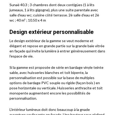
Sunaë 40.3 ; 3 chambres dont deux contigües (1 à lits
jumeaux, 1 à lits gigogne), plus une suite parentale avec
salle d’eau wc; cuisine côté terrasse. 2è salle d’eau et 2è
wc ; 40 m² ; 10.50 x 4 m
Design extérieur personnalisable
Le design extérieur de la gamme se veut moderne et
élégant et repose en grande partie sur la grande baie vitrée
en façade qui invite la lumière à entrer généreusement dans
l’espace de vie.
Si la gamme est proposée de série en bardage vinyle teinte
sable, avec huisseries blanches et toit bipente, la
personnalisation est possible sur la base de multiples
options de bardage PVC souple ou rigide (façon bois ) en
pose horizontale ou verticale. Huisseries anthracite et toit
monopente augmentent encore les possibilités de
personnalisation.
L’intérieur lumineux doit donc beaucoup à la gnade
ouverture coulissante en façade. Une hauteur sous plafond