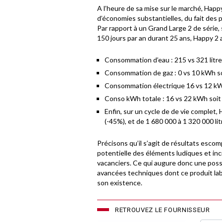
A l’heure de sa mise sur le marché, Hap
d’économies substantielles, du fait des 
Par rapport à un Grand Large 2 de série, 
150 jours par an durant 25 ans, Happy 2 a
Consommation d’eau : 215 vs 321 litre
Consommation de gaz : 0 vs 10 kWh s
Consommation électrique 16 vs 12 k
Conso kWh totale : 16 vs 22 kWh soi
Enfin, sur un cycle de de vie comple
(-45%), et de 1 680 000 à 1 320 000 l
Précisons qu’il s’agit de résultats esco
potentielle des éléments ludiques et in
vacanciers. Ce qui augure donc une poss
avancées techniques dont ce produit lab
son existence.
RETROUVEZ LE FOURNISSEUR