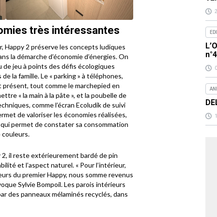
omies très intéressantes
ED
L’O
ur, Happy 2 préserve les concepts ludiques
n°
 dans la démarche d’économie d’énergies. On
u de jeu à points des défis écologiques
e la famille. Le « parking » à téléphones,
nt présent, tout comme le marchepied en
AN
tre « la main à la pâte », et la poubelle de
DE
echniques, comme l’écran Ecoludik de suivi
met de valoriser les économies réalisées,
 qui permet de constater sa consommation
 couleurs.
2, il reste extérieurement bardé de pin
ilité et l’aspect naturel. « Pour l’intérieur,
ateurs du premier Happy, nous somme revenus
oque Sylvie Bompoil. Les parois intérieurs
par des panneaux mélaminés recyclés, dans