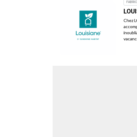
FABRI
LOU
Chez L
accomp
inoubli
vacanc