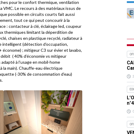
ches pour le confort thermique, ventilation
 la VMC. Le recours à des matériaux issus de
 que possible en circuits courts fait aussi
ement, tout ce qui peut concourir à la
e : contacteur à clé, éclairage led, coupeur
ux thermiques limitant la déperdition de
clé, chaises en plastique recyclé, radiateur à
e intelligent (détection d’occupation,
 économe) ; mitigeur C3 sur évier et lavabo,
OF
e débit ( 40% d’économie vs mitigeur
s adapté à l’usage en mobil-home
CA
Ca
 à la main). Chauffe-eau électrique
laquette (-30% de consommation d’eau)
s.
ED
L’O
n°
OF
VEN