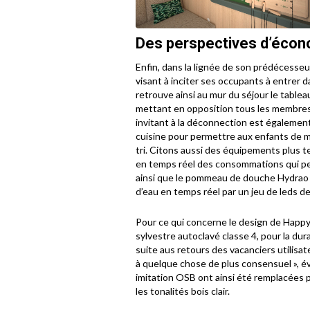
Des perspectives d’écon
Enfin, dans la lignée de son prédécesse
visant à inciter ses occupants à entrer
retrouve ainsi au mur du séjour le tablea
mettant en opposition tous les membres d
invitant à la déconnection est égaleme
cuisine pour permettre aux enfants de met
tri. Citons aussi des équipements plus t
en temps réel des consommations qui per
ainsi que le pommeau de douche Hydrao
d’eau en temps réel par un jeu de leds de
Pour ce qui concerne le design de Happy 
sylvestre autoclavé classe 4, pour la durab
suite aus retours des vacanciers utilis
à quelque chose de plus consensuel », év
imitation OSB ont ainsi été remplacées 
les tonalités bois clair.