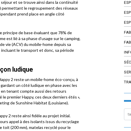
séjour et se trouve ainsi dans la continuité
ES
wc) permettant le regroupement des réseaux
ESP
dépendant prend place en angle côté
ESP
FAB
le principe de base évaluant que 78% de
e est lié à sa phase d’usage sur le camping,
FAB
le de vie (ACV) du mobile-home depuis sa
 incluant le transport et donc, sa période
INF
SÉC
açon ludique
SER
e Happy 2 reste un mobile-home éco-conçu, à
TR
 gardant un côté ludique en phase avec les
i, en tenant compte aussi des retours
é le premier Happy, ces deux derniers étés »,
eting de Sunshine Habitat (Louisiane).
py 2 reste ainsi fidèle au projet initial.
jours appel à des isolants issus du recyclage
e toit (200 mm), matelas recyclé pour le