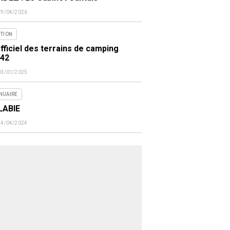
29/04/2026
ITION
fficiel des terrains de camping
442
03/01/2025
NUAIRE
LABIE
14/04/2024