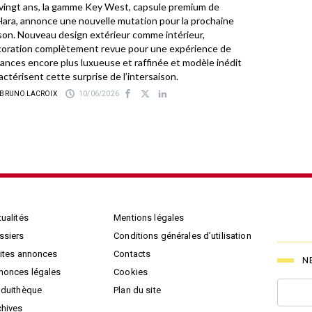
vingt ans, la gamme Key West, capsule premium de
ara, annonce une nouvelle mutation pour la prochaine
son. Nouveau design extérieur comme intérieur,
oration complètement revue pour une expérience de
ances encore plus luxueuse et raffinée et modèle inédit
actérisent cette surprise de l’intersaison.
 BRUNO LACROIX
10/06/2026
ualités
Mentions légales
ssiers
Conditions générales d’utilisation
tites annonces
Contacts
N
nonces légales
Cookies
oduithèque
Plan du site
chives