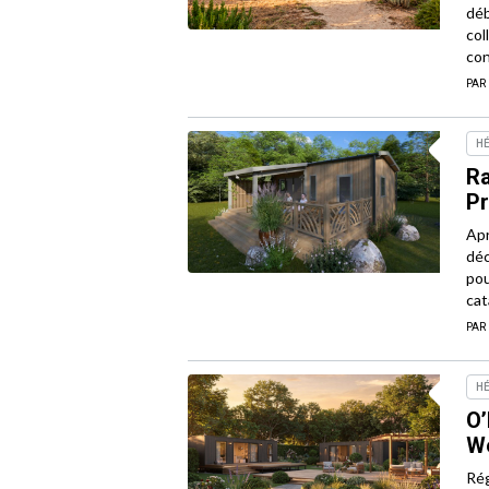
déb
col
con
PAR
H
Ra
P
Apr
déc
pou
cat
PAR
H
O’
W
Rég