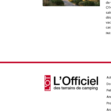
de 
O’H
sai
déc
vac
car
PAR
Act
Do
Pe
An
Pr
Ar