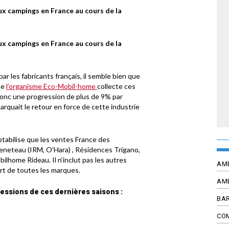
 campings en France au cours de la
 campings en France au cours de la
 les fabricants français, il semble bien que
ue
l’organisme Eco-Mobil-home
collecte ces
donc une progression de plus de 9% par
arquait le retour en force de cette industrie
tabilise que les ventes France des
eneteau (IRM, O’Hara) , Résidences Trigano,
home Rideau. Il n’inclut pas les autres
AM
ort de toutes les marques.
AM
ressions de ces dernières saisons :
BAR
CO