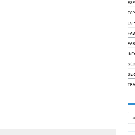
ES
ESP
ESP
FAB
FAB
INF
SÉC
SER
TR