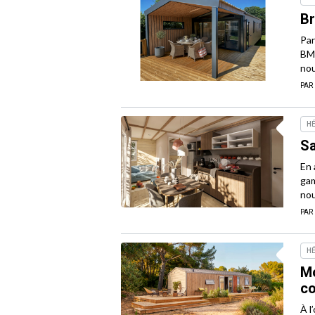
Br
Par
BMH
nou
PAR
H
Sa
En 
gam
nou
PAR
H
Mo
co
À l