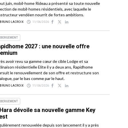
ut juin, mobil-home Rideau a présenté sa toute nouvelle
lection de mobil-homes résidentiels, avec laquelle le
structeur vendéen nourrit de fortes ambitions.
 BRUNO LACROIX
11/06/2026
ÉBERGEMENT
pidhome 2027 : une nouvelle offre
remium
ès avoir revu sa gamme cœur de cible Lodge et sa
linaison résidentielle Elite il y a deux ans, Rapidhome
rsuit le renouvellement de son offre et restructure son
alogue, par le bas comme par le haut.
 BRUNO LACROIX
11/06/2026
ÉBERGEMENT
Hara dévoile sa nouvelle gamme Key
est
ulièrement renouvelée depuis son lancement il y a près