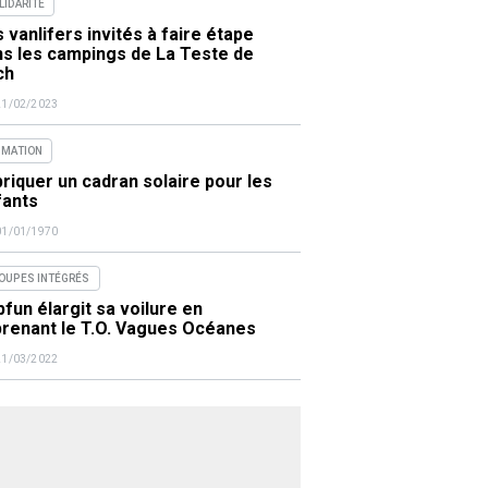
LIDARITÉ
 vanlifers invités à faire étape
ns les campings de La Teste de
ch
21/02/2023
IMATION
riquer un cadran solaire pour les
fants
01/01/1970
OUPES INTÉGRÉS
fun élargit sa voilure en
prenant le T.O. Vagues Océanes
21/03/2022