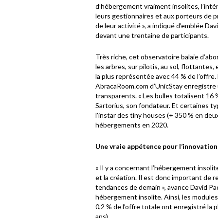
d’hébergement vraiment insolites, l’inté
leurs gestionnaires et aux porteurs de pro
de leur activité », a indiqué d’emblée Da
devant une trentaine de participants.
Très riche, cet observatoire balaie d’abor
les arbres, sur pilotis, au sol, flottante
la plus représentée avec 44 % de l’offre. 
AbracaRoom.com d’UnicStay enregistre 
transparents. « Les bulles totalisent 16 
Sartorius, son fondateur. Et certaines t
l’instar des tiny houses (+ 350 % en deu
hébergements en 2020.
Une vraie appétence pour l’innovation
« Il y a concernant l’hébergement insoli
et la création. Il est donc important de r
tendances de demain », avance David Paq
hébergement insolite. Ainsi, les module
0,2 % de l’offre totale ont enregistré la
ans).