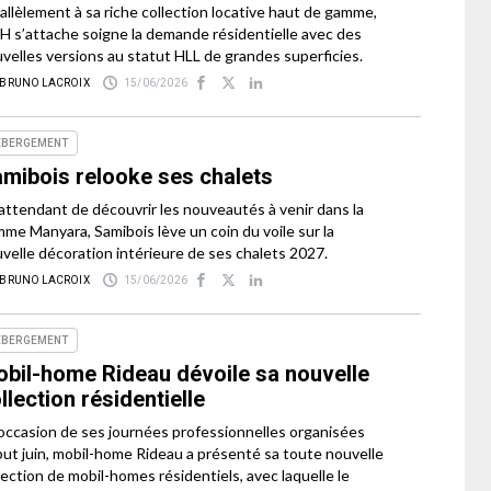
allèlement à sa riche collection locative haut de gamme,
 s’attache soigne la demande résidentielle avec des
velles versions au statut HLL de grandes superficies.
 BRUNO LACROIX
15/06/2026
ÉBERGEMENT
mibois relooke ses chalets
attendant de découvrir les nouveautés à venir dans la
me Manyara, Samibois lève un coin du voile sur la
velle décoration intérieure de ses chalets 2027.
 BRUNO LACROIX
15/06/2026
ÉBERGEMENT
bil-home Rideau dévoile sa nouvelle
llection résidentielle
’occasion de ses journées professionnelles organisées
ut juin, mobil-home Rideau a présenté sa toute nouvelle
lection de mobil-homes résidentiels, avec laquelle le