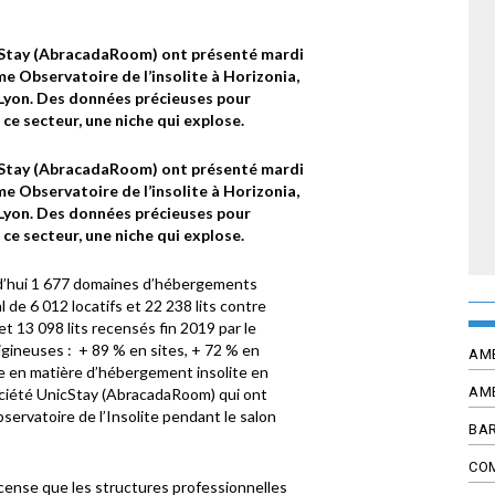
nicStay (AbracadaRoom) ont présenté mardi
e Observatoire de l’insolite à Horizonia,
 Lyon. Des données précieuses pour
e ce secteur, une niche qui explose.
nicStay (AbracadaRoom) ont présenté mardi
e Observatoire de l’insolite à Horizonia,
 Lyon. Des données précieuses pour
e ce secteur, une niche qui explose.
rd’hui 1 677 domaines d’hébergements
 de 6 012 locatifs et 22 238 lits contre
t 13 098 lits recensés fin 2019 par le
igineuses : + 89 % en sites, + 72 % en
AM
fre en matière d’hébergement insolite en
AM
société UnicStay (AbracadaRoom) qui ont
ervatoire de l’Insolite pendant le salon
BAR
CO
recense que les structures professionnelles