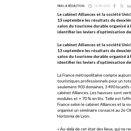
PAR LA RÉDACTION
15/09/2022
Le cabinet Alliances et la société U
13 septembre les résultats du deuxièm
salon du tourisme durable organisé à
identifier les leviers d’optimisation d
Le cabinet Alliances et la société U
13 septembre les résultats du deuxièm
salon du tourisme durable organisé à
identifier les leviers d’optimisation d
La France métropolitaine compte aujou
touristiques professionnels pour un total
seulement 903 domaines, 3 490 locatifs e
cabinet Alliances. Les hausses sont vert
modules et + 70 % en lits. Telle est l’of
France selon le cabinet Alliances et la 
organisé un séminaire consacré au 2e Obs
Horizonia de Lyon.
« Au-delà de cet état des lieux, qui ne 