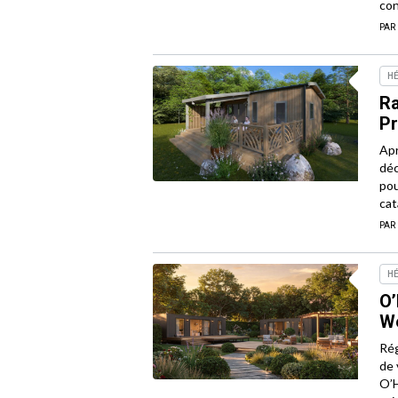
con
PAR
H
Ra
P
Apr
déc
pou
cat
PAR
H
O’
W
Rég
de 
O’H