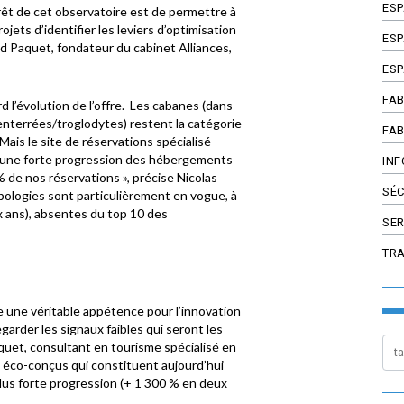
ES
rêt de cet observatoire est de permettre à
jets d’identifier les leviers d’optimisation
ESP
vid Paquet, fondateur du cabinet Alliances,
ESP
FAB
d l’évolution de l’offre. Les cabanes (dans
s, enterrées/troglodytes) restent la catégorie
FAB
Mais le site de réservations spécialisé
une forte progression des hébergements
INF
% de nos réservations », précise Nicolas
SÉC
ypologies sont particulièrement en vogue, à
x ans), absentes du top 10 des
SER
TR
te une véritable appétence pour l’innovation
egarder les signaux faibles qui seront les
uet, consultant en tourisme spécialisé en
s éco-conçus qui constituent aujourd’hui
 plus forte progression (+ 1 300 % en deux