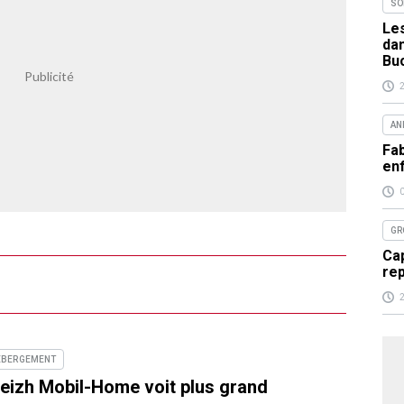
SO
Les
da
Bu
AN
Fab
en
GR
Cap
re
ÉBERGEMENT
eizh Mobil-Home voit plus grand