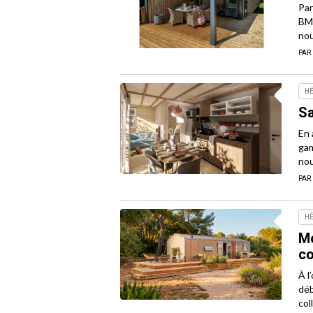
Par
BMH
nou
PAR
H
Sa
En 
gam
nou
PAR
H
Mo
co
À l
déb
col