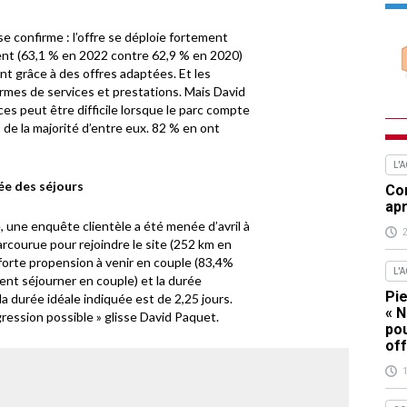
 se confirme : l’offre se déploie fortement
ent (63,1 % en 2022 contre 62,9 % en 2020)
ent grâce à des offres adaptées. Et les
rmes de services et prestations. Mais David
ces peut être difficile lorsque le parc compte
s de la majorité d’entre eux. 82 % en ont
L'
rée des séjours
Com
apr
 une enquête clientèle a été menée d’avril à
arcourue pour rejoindre le site (252 km en
forte propension à venir en couple (83,4%
L'
nt séjourner en couple) et la durée
Pie
la durée idéale indiquée est de 2,25 jours.
« N
ogression possible » glisse David Paquet.
pou
off