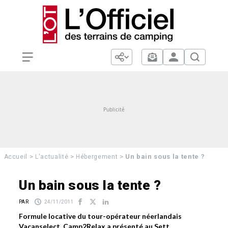
>
>
>
Un bain sous la tente ?
Accueil
L'actualité
Hébergement
Un bain sous la tente ?
PAR
24/11/2011
Formule locative du tour-opérateur néerlandais
Vacanselect, Camp2Relax a présenté au Sett…