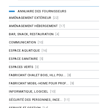
ANNUAIRE DES FOURNISSEURS
AMÉNAGEMENT EXTÉRIEUR
[22]
AMÉNAGEMENT HÉBERGEMENT
[17]
BAR, SNACK, RESTAURATION
[4]
COMMUNICATION
[10]
ESPACE AQUATIQUE
[16]
ESPACE SANITAIRE
[5]
ESPACES VERTS
[3]
FABRICANT CHALET BOIS, HLL POU...
[8]
FABRICANT MOBIL-HOME POUR PROF...
[9]
INFORMATIQUE, LOGICIEL
[10]
SÉCURITÉ DES PERSONNES, INCE...
[11]
SERVICE ET GESTION
[24]