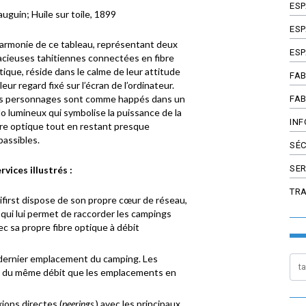
ES
auguin; Huile sur toile, 1899
ESP
harmonie de ce tableau, représentant deux
ESP
acieuses tahitiennes connectées en fibre
tique, réside dans le calme de leur attitude
FAB
leur regard fixé sur l’écran de l’ordinateur.
s personnages sont comme happés dans un
FAB
lo lumineux qui symbolise la puissance de la
INF
bre optique tout en restant presque
passibles.
SÉC
SER
rvices illustrés :
TR
first dispose de son propre cœur de réseau,
 qui lui permet de raccorder les campings
ec sa propre fibre optique à débit
 dernier emplacement du camping. Les
si du même débit que les emplacements en
ions directes (
peerings
) avec les principaux