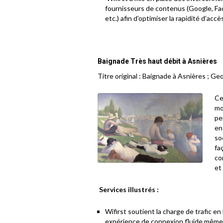
fournisseurs de contenus (Google, Fac
etc.) afin d’optimiser la rapidité d’acc
Baignade Très haut débit à Asnières
Titre original : Baignade à Asnières ; Ge
Ce
mo
pe
en
so
fa
co
et
Services illustrés :
Wifirst soutient la charge de trafic e
expérience de connexion fluide même l