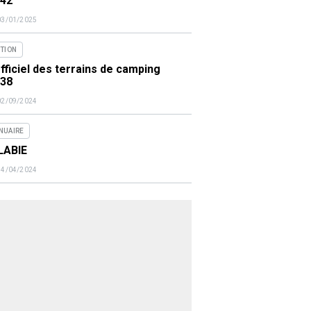
442
03/01/2025
ITION
fficiel des terrains de camping
438
02/09/2024
NUAIRE
LABIE
14/04/2024