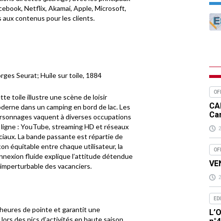
ebook, Netflix, Akamai, Apple, Microsoft,
ès aux contenus pour les clients.
orges Seurat; Huile sur toile, 1884
OF
tte toile illustre une scène de loisir
CA
derne dans un camping en bord de lac. Les
Ca
rsonnages vaquent à diverses occupations
 ligne : YouTube, streaming HD et réseaux
ciaux. La bande passante est répartie de
çon équitable entre chaque utilisateur, la
OF
nnexion fluide explique l’attitude détendue
VEN
 imperturbable des vacanciers.
ED
n heures de pointe et garantit une
L’O
ors des pics d’activités en haute saison