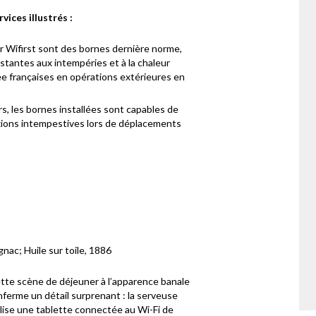
rvices illustrés :
r Wifirst sont des bornes dernière norme,
istantes aux intempéries et à la chaleur
rmée françaises en opérations extérieures en
rs, les bornes installées sont capables de
xions intempestives lors de déplacements
ignac; Huile sur toile, 1886
tte scène de déjeuner à l’apparence banale
nferme un détail surprenant : la serveuse
ilise une tablette connectée au Wi-Fi de