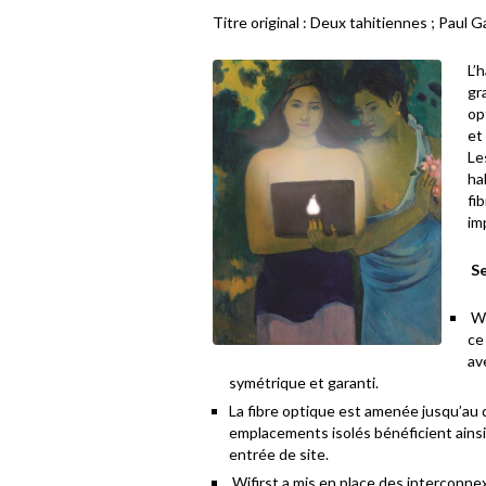
Titre original : Deux tahitiennes ; Paul G
L’
gr
op
et 
Le
ha
fi
im
Se
Wi
ce
av
symétrique et garanti.
La fibre optique est amenée jusqu’au
emplacements isolés bénéficient ain
entrée de site.
Wifirst a mis en place des interconnex