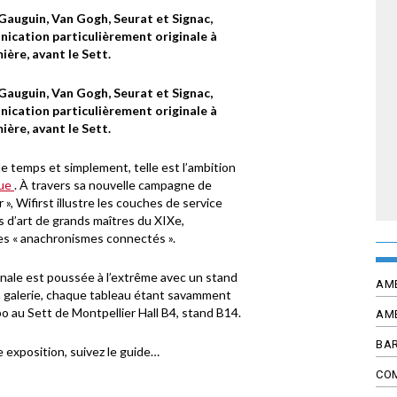
Gauguin, Van Gogh, Seurat et Signac,
ication particulièrement originale à
ère, avant le Sett.
Gauguin, Van Gogh, Seurat et Signac,
ication particulièrement originale à
ère, avant le Sett.
e temps et simplement, telle est l’ambition
que
. À travers sa nouvelle campagne de
», Wifirst illustre les couches de service
s d’art de grands maîtres du XIXe,
s « anachronismes connectés ».
nale est poussée à l’extrême avec un stand
AM
en galerie, chaque tableau étant savamment
o au Sett de Montpellier Hall B4, stand B14.
AM
BAR
 exposition, suivez le guide…
CO