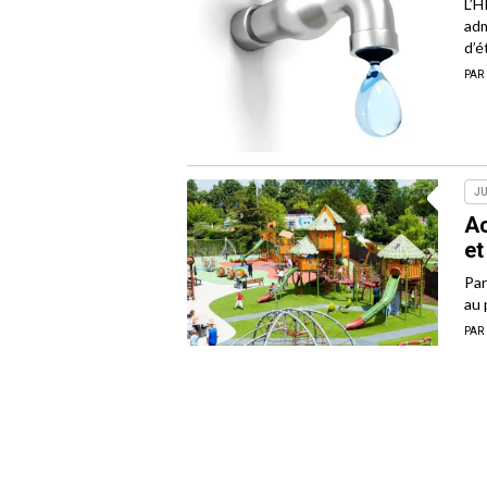
L’H
adm
d’é
PAR
JU
Ac
et
Par
au 
PAR