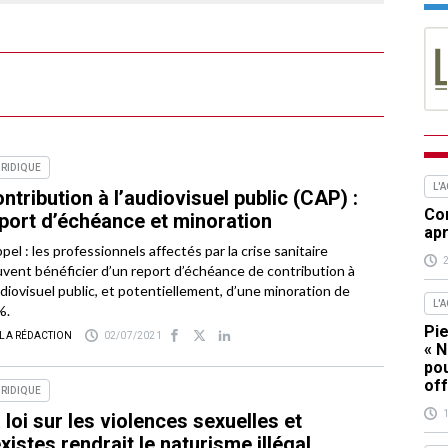
RIDIQUE
L'
ntribution à l’audiovisuel public (CAP) :
Com
port d’échéance et minoration
apr
pel : les professionnels affectés par la crise sanitaire
vent bénéficier d’un report d’échéance de contribution à
udiovisuel public, et potentiellement, d’une minoration de
L'
%.
Pie
 LA RÉDACTION
02/07/2021
« N
pou
off
RIDIQUE
 loi sur les violences sexuelles et
xistes rendrait le naturisme illégal