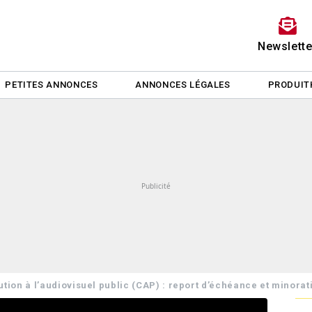
Newslette
PETITES ANNONCES
ANNONCES LÉGALES
PRODUIT
ution à l’audiovisuel public (CAP) : report d’échéance et minorat