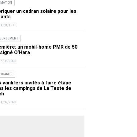
IMATION
riquer un cadran solaire pour les
fants
01/01/1970
BERGEMENT
emière: un mobil-home PMR de 50
 signé O’Hara
27/05/2025
LIDARITÉ
 vanlifers invités à faire étape
ns les campings de La Teste de
ch
21/02/2023