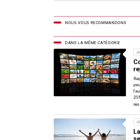
NOUS VOUS RECOMMANDONS
DANS LA MÊME CATÉGORIE
JU
Co
re
Rap
peu
l’a
25
PAR
JU
La
se