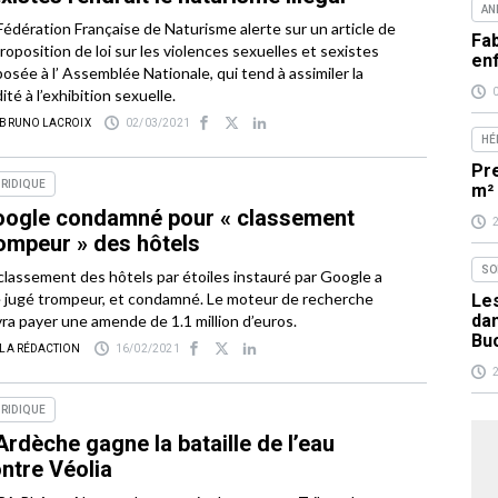
AN
Fédération Française de Naturisme alerte sur un article de
Fab
proposition de loi sur les violences sexuelles et sexistes
en
osée à l’ Assemblée Nationale, qui tend à assimiler la
ité à l’exhibition sexuelle.
 BRUNO LACROIX
02/03/2021
HÉ
Pr
RIDIQUE
m²
ogle condamné pour « classement
ompeur » des hôtels
SO
classement des hôtels par étoiles instauré par Google a
 jugé trompeur, et condamné. Le moteur de recherche
Les
da
ra payer une amende de 1.1 million d’euros.
Bu
 LA RÉDACTION
16/02/2021
RIDIQUE
Ardèche gagne la bataille de l’eau
ntre Véolia