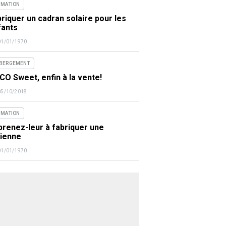
IMATION
riquer un cadran solaire pour les
fants
01/01/1970
BERGEMENT
O Sweet, enfin à la vente!
05/10/2018
IMATION
renez-leur à fabriquer une
lienne
01/01/1970