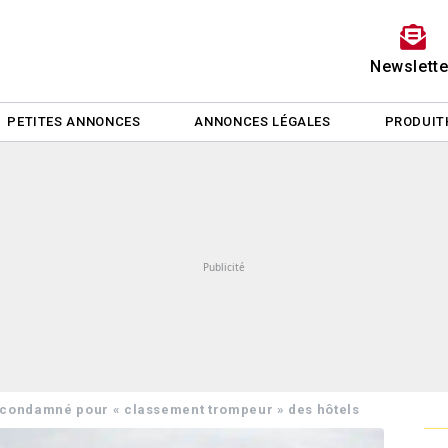
Newslette
PETITES ANNONCES
ANNONCES LÉGALES
PRODUIT
condamné pour « classement trompeur » des hôtels