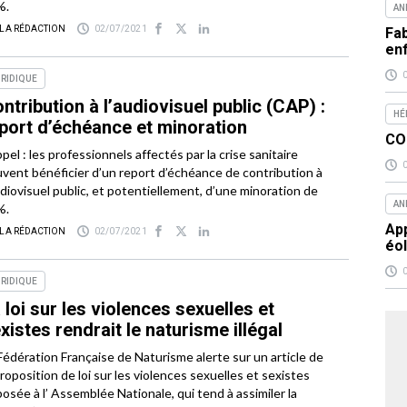
%.
AN
 LA RÉDACTION
02/07/2021
Fab
en
RIDIQUE
ntribution à l’audiovisuel public (CAP) :
HÉ
port d’échéance et minoration
COC
pel : les professionnels affectés par la crise sanitaire
vent bénéficier d’un report d’échéance de contribution à
udiovisuel public, et potentiellement, d’une minoration de
AN
%.
App
 LA RÉDACTION
02/07/2021
éo
RIDIQUE
 loi sur les violences sexuelles et
xistes rendrait le naturisme illégal
Fédération Française de Naturisme alerte sur un article de
proposition de loi sur les violences sexuelles et sexistes
osée à l’ Assemblée Nationale, qui tend à assimiler la