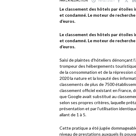
PAR LA RÉDACTION
16/02/2021
Le classement des hôtels par étoiles 
et condamné. Le moteur de recherche 
d’euros.
Le classement des hôtels par étoiles 
et condamné. Le moteur de recherche 
d’euros.
Saisi de plaintes d’hôteliers dénonçant 
trompeur des hébergements touristiques,
de la consommation et de la répression
2020 la nature et la loyauté des informat
classements de plus de 7500 établissem
classement officiel existant en France, d
que Google avait substitué au classemen
selon ses propres critères, laquelle prê
présentation et par l’utilisation identiq
allant de 1 à 5.
Cette pratique a été jugée dommageable
niveau de prestations auxquels ils pouv