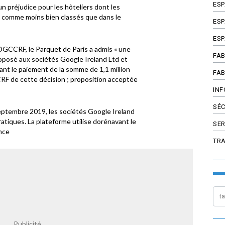
ES
n préjudice pour les hôteliers dont les
t comme moins bien classés que dans le
ESP
ESP
 DGCCRF, le Parquet de Paris a admis « une
FAB
oposé aux sociétés Google Ireland Ltd et
nt le paiement de la somme de 1,1 million
FAB
RF de cette décision ; proposition acceptée
INF
SÉC
eptembre 2019, les sociétés Google Ireland
ratiques. La plateforme utilise dorénavant le
SER
ance
TR