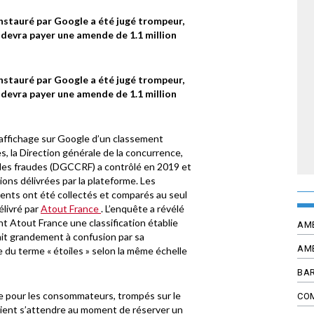
instauré par Google a été jugé trompeur,
devra payer une amende de 1.1 million
instauré par Google a été jugé trompeur,
devra payer une amende de 1.1 million
l’affichage sur Google d’un classement
 la Direction générale de la concurrence,
 des fraudes (DGCCRF) a contrôlé en 2019 et
ions délivrées par la plateforme. Les
ents ont été collectés et comparés au seul
élivré par
Atout France
. L’enquête a révélé
t Atout France une classification établie
AM
tait grandement à confusion par sa
AM
ue du terme « étoiles » selon la même échelle
BAR
 pour les consommateurs, trompés sur le
CO
aient s’attendre au moment de réserver un