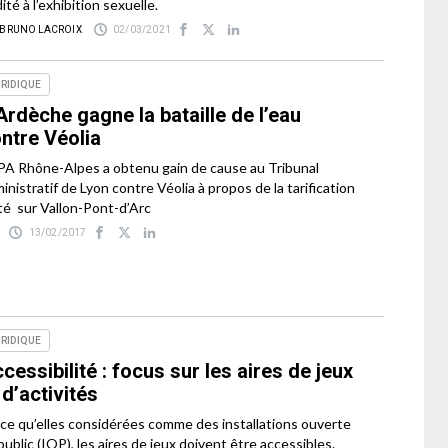
ité à l’exhibition sexuelle.
 BRUNO LACROIX
02/03/2021
RIDIQUE
Ardèche gagne la bataille de l’eau
ntre Véolia
PA Rhône-Alpes a obtenu gain de cause au Tribunal
inistratif de Lyon contre Véolia à propos de la tarification
té sur Vallon-Pont-d’Arc
13/02/2017
RIDIQUE
cessibilité : focus sur les aires de jeux
 d’activités
ce qu’elles considérées comme des installations ouverte
public (IOP), les aires de jeux doivent être accessibles.