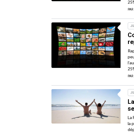
25
PAR
JU
Co
re
Rap
peu
l’a
25
PAR
JU
La
se
La 
la 
dép