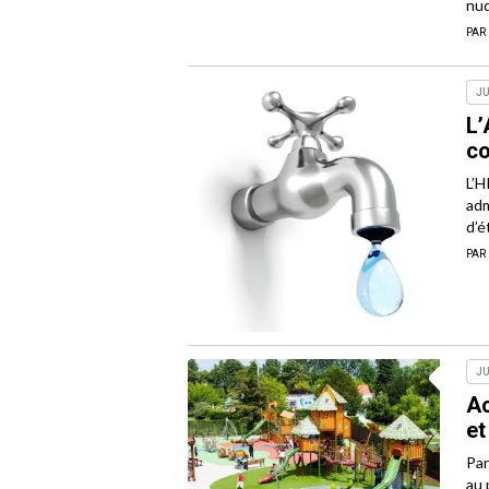
nud
PAR
JU
L’
co
L’H
adm
d’é
PAR
JU
Ac
et
Par
au 