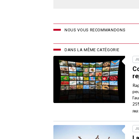
NOUS VOUS RECOMMANDONS
DANS LA MÊME CATÉGORIE
JU
Co
re
Rap
peu
l’a
25
PAR
JU
La