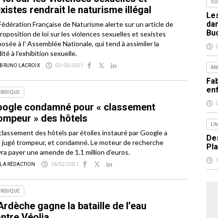
SO
xistes rendrait le naturisme illégal
Les
da
Fédération Française de Naturisme alerte sur un article de
Bu
proposition de loi sur les violences sexuelles et sexistes
osée à l’ Assemblée Nationale, qui tend à assimiler la
ité à l’exhibition sexuelle.
 BRUNO LACROIX
02/03/2021
AN
Fab
en
RIDIQUE
ogle condamné pour « classement
ompeur » des hôtels
L'
classement des hôtels par étoiles instauré par Google a
Des
 jugé trompeur, et condamné. Le moteur de recherche
Pla
ra payer une amende de 1.1 million d’euros.
 LA RÉDACTION
16/02/2021
RIDIQUE
Ardèche gagne la bataille de l’eau
ntre Véolia