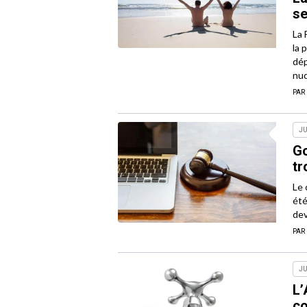
se
La 
la 
dép
nud
PAR
JU
Go
tr
Le 
été
dev
PAR
JU
L’
co