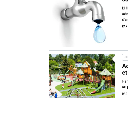
L’H
adm
d’é
PAR
JU
Ac
et
Par
au 
PAR