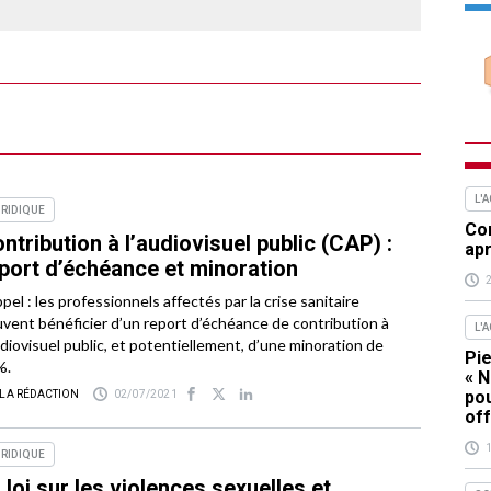
L'
RIDIQUE
Com
ntribution à l’audiovisuel public (CAP) :
apr
port d’échéance et minoration
pel : les professionnels affectés par la crise sanitaire
vent bénéficier d’un report d’échéance de contribution à
L'
udiovisuel public, et potentiellement, d’une minoration de
Pie
%.
« N
pou
 LA RÉDACTION
02/07/2021
off
RIDIQUE
 loi sur les violences sexuelles et