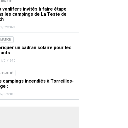
LIDARITÉ
 vanlifers invités à faire étape
ns les campings de La Teste de
ch
21/02/2023
IMATION
riquer un cadran solaire pour les
fants
01/01/1970
ACTUALITÉ
 campings incendiés à Torreilles-
ge :
15/07/2016