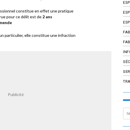
ES
fessionnel constitue en effet une pratique
ESP
ue pour ce délit est de
2 ans
ESP
amende
FAB
un particulier, elle constitue une infraction
FAB
INF
SÉC
SER
TR