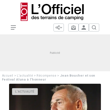
>
>
>
Jean Boucher et son
Accueil
L'actualité
Récompense
Festival Aluna à l’honneur
L'ACTUALITÉ